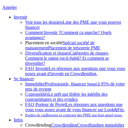
Appeler
Investir
Voir tous les dossiers
Liste des PME que vous pouvez
financer
Comment Investir ?
Comment ça marche? Quels
avantages?
Placement en société
Spécial société de
management
Placement de trésorerie PME
Diversification et risques
Catégories de risques,
Comment le rating est-il établi? Et comment se
diversifier?
FAQ Investir
Les réponses aux questions que vous vous
posez avant d'investir en Crowdlending.
Se financer
Immobilier
Professionels, financez jusqu'à 95% de votre
prix de revient
Copropriétés
Le prêt qui fédère les intérêts des
copropriétaires et des syndics
FAQ Porteur de Projet
Les réponses aux questions que
vous vous posez avant de vous financer sur Look&Fin.
Etudes de cas
Besoins et contexte des PME qui font appel nous.
Infos
Crowdlending
Crowdlending
Crowdfunding immobilier