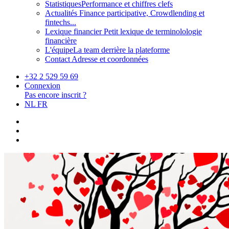
Statistiques
Performance et chiffres clefs
Actualités
Finance participative, Crowdlending et
fintechs...
Lexique financier
Petit lexique de terminolologie
financière
L'équipe
La team derrière la plateforme
Contact
Adresse et coordonnées
+32 2 529 59 69
Connexion
Pas encore inscrit ?
NL
FR