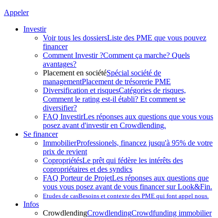
Appeler
Investir
Voir tous les dossiers
Liste des PME que vous pouvez
financer
Comment Investir ?
Comment ça marche? Quels
avantages?
Placement en société
Spécial société de
management
Placement de trésorerie PME
Diversification et risques
Catégories de risques,
Comment le rating est-il établi? Et comment se
diversifier?
FAQ Investir
Les réponses aux questions que vous vous
posez avant d'investir en Crowdlending.
Se financer
Immobilier
Professionels, financez jusqu'à 95% de votre
prix de revient
Copropriétés
Le prêt qui fédère les intérêts des
copropriétaires et des syndics
FAQ Porteur de Projet
Les réponses aux questions que
vous vous posez avant de vous financer sur Look&Fin.
Etudes de cas
Besoins et contexte des PME qui font appel nous.
Infos
Crowdlending
Crowdlending
Crowdfunding immobilier