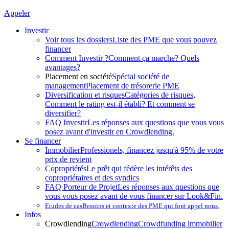
Appeler
Investir
Voir tous les dossiers
Liste des PME que vous pouvez
financer
Comment Investir ?
Comment ça marche? Quels
avantages?
Placement en société
Spécial société de
management
Placement de trésorerie PME
Diversification et risques
Catégories de risques,
Comment le rating est-il établi? Et comment se
diversifier?
FAQ Investir
Les réponses aux questions que vous vous
posez avant d'investir en Crowdlending.
Se financer
Immobilier
Professionels, financez jusqu'à 95% de votre
prix de revient
Copropriétés
Le prêt qui fédère les intérêts des
copropriétaires et des syndics
FAQ Porteur de Projet
Les réponses aux questions que
vous vous posez avant de vous financer sur Look&Fin.
Etudes de cas
Besoins et contexte des PME qui font appel nous.
Infos
Crowdlending
Crowdlending
Crowdfunding immobilier