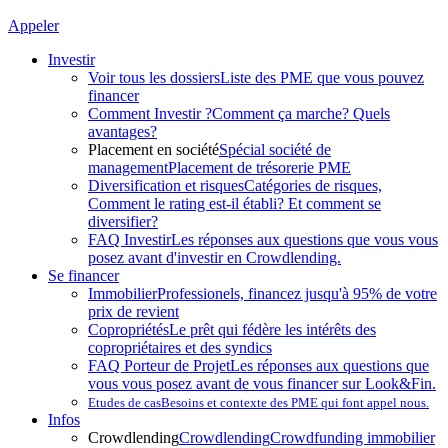
Appeler
Investir
Voir tous les dossiers
Liste des PME que vous pouvez
financer
Comment Investir ?
Comment ça marche? Quels
avantages?
Placement en société
Spécial société de
management
Placement de trésorerie PME
Diversification et risques
Catégories de risques,
Comment le rating est-il établi? Et comment se
diversifier?
FAQ Investir
Les réponses aux questions que vous vous
posez avant d'investir en Crowdlending.
Se financer
Immobilier
Professionels, financez jusqu'à 95% de votre
prix de revient
Copropriétés
Le prêt qui fédère les intérêts des
copropriétaires et des syndics
FAQ Porteur de Projet
Les réponses aux questions que
vous vous posez avant de vous financer sur Look&Fin.
Etudes de cas
Besoins et contexte des PME qui font appel nous.
Infos
Crowdlending
Crowdlending
Crowdfunding immobilier