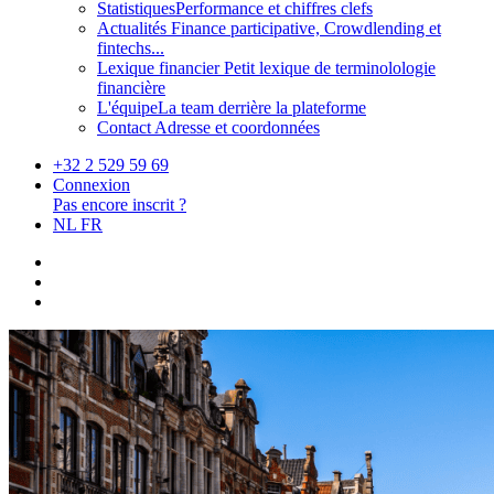
Statistiques
Performance et chiffres clefs
Actualités
Finance participative, Crowdlending et
fintechs...
Lexique financier
Petit lexique de terminolologie
financière
L'équipe
La team derrière la plateforme
Contact
Adresse et coordonnées
+32 2 529 59 69
Connexion
Pas encore inscrit ?
NL
FR