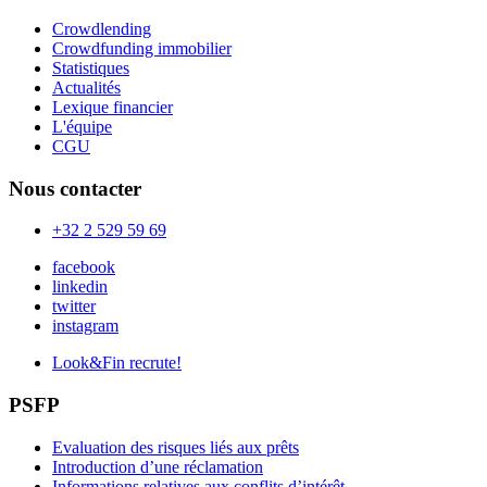
Crowdlending
Crowdfunding immobilier
Statistiques
Actualités
Lexique financier
L'équipe
CGU
Nous contacter
+32 2 529 59 69
facebook
linkedin
twitter
instagram
Look&Fin recrute!
PSFP
Evaluation des risques liés aux prêts
Introduction d’une réclamation
Informations relatives aux conflits d’intérêt