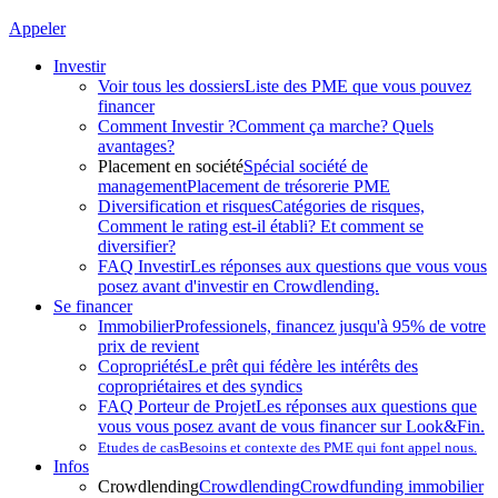
Appeler
Investir
Voir tous les dossiers
Liste des PME que vous pouvez
financer
Comment Investir ?
Comment ça marche? Quels
avantages?
Placement en société
Spécial société de
management
Placement de trésorerie PME
Diversification et risques
Catégories de risques,
Comment le rating est-il établi? Et comment se
diversifier?
FAQ Investir
Les réponses aux questions que vous vous
posez avant d'investir en Crowdlending.
Se financer
Immobilier
Professionels, financez jusqu'à 95% de votre
prix de revient
Copropriétés
Le prêt qui fédère les intérêts des
copropriétaires et des syndics
FAQ Porteur de Projet
Les réponses aux questions que
vous vous posez avant de vous financer sur Look&Fin.
Etudes de cas
Besoins et contexte des PME qui font appel nous.
Infos
Crowdlending
Crowdlending
Crowdfunding immobilier