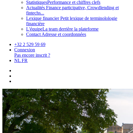
Statistiques
Performance et chiffres clefs
Actualités
Finance participative, Crowdlending et
fintechs...
Lexique financier
Petit lexique de terminolologie
financière
L'équipe
La team derrière la plateforme
Contact
Adresse et coordonnées
+32 2 529 59 69
Connexion
Pas encore inscrit ?
NL
FR