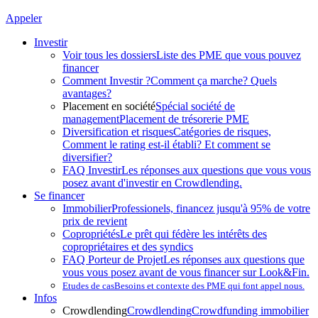
Appeler
Investir
Voir tous les dossiers
Liste des PME que vous pouvez
financer
Comment Investir ?
Comment ça marche? Quels
avantages?
Placement en société
Spécial société de
management
Placement de trésorerie PME
Diversification et risques
Catégories de risques,
Comment le rating est-il établi? Et comment se
diversifier?
FAQ Investir
Les réponses aux questions que vous vous
posez avant d'investir en Crowdlending.
Se financer
Immobilier
Professionels, financez jusqu'à 95% de votre
prix de revient
Copropriétés
Le prêt qui fédère les intérêts des
copropriétaires et des syndics
FAQ Porteur de Projet
Les réponses aux questions que
vous vous posez avant de vous financer sur Look&Fin.
Etudes de cas
Besoins et contexte des PME qui font appel nous.
Infos
Crowdlending
Crowdlending
Crowdfunding immobilier