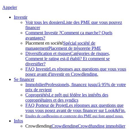
Appeler
Investir
Voir tous les dossiers
Liste des PME que vous pouvez
financer
Comment Investir ?
Comment ça marche? Quels
avantages?
Placement en société
Spécial société de
management
Placement de trésorerie PME
Diversification et risques
Catégories de risques,
Comment le rating est-il établi? Et comment se
diversifier?
FAQ Investir
Les réponses aux questions que vous vous
posez avant d'investir en Crowdlending.
Se financer
Immobilier
Professionels, financez jusqu'à 95% de votre
prix de revient
Copropriétés
Le prêt qui fédère les intérêts des
copropriétaires et des syndics
FAQ Porteur de Projet
Les réponses aux questions que
vous vous posez avant de vous financer sur Look&Fin.
Etudes de cas
Besoins et contexte des PME qui font appel nous.
Infos
Crowdlending
Crowdlending
Crowdfunding immobilier