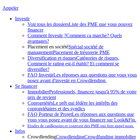
Appeler
Investir
Voir tous les dossiers
Liste des PME que vous pouvez
financer
Comment Investir ?
Comment ça marche? Quels
avantages?
Placement en société
Spécial société de
management
Placement de trésorerie PME
Diversification et risques
Catégories de risques,
Comment le rating est-il établi? Et comment se
diversifier?
FAQ Investir
Les réponses aux questions que vous vous
posez avant d'investir en Crowdlending.
Se financer
Immobilier
Professionels, financez jusqu'à 95% de votre
prix de revient
Copropriétés
Le prêt qui fédère les intérêts des
copropriétaires et des syndics
FAQ Porteur de Projet
Les réponses aux questions que
vous vous posez avant de vous financer sur Look&Fin.
Etudes de cas
Besoins et contexte des PME qui font appel nous.
Infos
Crowdlending
Crowdlending
Crowdfunding immobilier