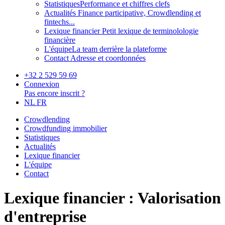
Statistiques
Performance et chiffres clefs
Actualités
Finance participative, Crowdlending et
fintechs...
Lexique financier
Petit lexique de terminolologie
financière
L'équipe
La team derrière la plateforme
Contact
Adresse et coordonnées
+32 2 529 59 69
Connexion
Pas encore inscrit ?
NL
FR
Crowdlending
Crowdfunding immobilier
Statistiques
Actualités
Lexique financier
L'équipe
Contact
Lexique financier : Valorisation
d'entreprise