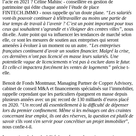
l’acte en 2021 ? Céline Mahinc - conseillère en gestion de
patrimoine qui édite chaque année l’étude de place
FINTECH.IMMO - nous rappelle qu’un doute plane.
“Les salariés
vont-ils pouvoir continuer à télétravailler au moins une partie de
leur temps de travail à l’avenir ? C’est un point important pour tous
ceux qui souhaitent s’agrandir et s’éloigner des centres villes”
, nous
dit-elle. Autre point qui va influencer les tendances de marché selon
elle, ce sont les mesures de soutien aux entreprises qui seront
amenées à évoluer à un moment ou un autre.
“Les entreprises
françaises continuent d’avoir un soutien financier. Malgré la crise,
ces dernières n’ont pas licencié en masse leurs salariés. Une
potentielle vague de licenciements n’est pas à exclure dans le futur.
Et celle-ci impactera forcément les ventes de logements”
précise t-
elle.
Benoit de Fonds Montmaur, Managing Partner de Copper Advisory,
cabinet de conseil M&A et financements spécialisés sur l’immobilier,
rappelle cependant que les particuliers épargnent en masse depuis
plusieurs années avec un pic record de 130 milliards d’euros placé
en 2020. "
Un record dû essentiellement à la difficulté de dépenser
lors du premier confinement.
Même si les ménages ont des craintes
concernant leur emploi, ils ont des réserves, la question est plutôt de
savoir s'ils vont s'en servir pour concrétiser un projet immobilier
”,
nous confie-t-il.