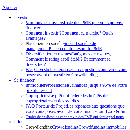
Appeler
Investir
Voir tous les dossiers
Liste des PME que vous pouvez
financer
Comment Investir ?
Comment ça marche? Quels
avantages?
Placement en société
Spécial société de
management
Placement de trésorerie PME
Diversification et risques
Catégories de risques,
Comment le rating est-il établi? Et comment se
diversifier?
FAQ Investir
Les réponses aux questions que vous vous
posez avant d'investir en Crowdlending.
Se financer
Immobilier
Professionels, financez jusqu'à 95% de votre
prix de revient
Copropriétés
Le prêt qui fédère les intérêts des
copropriétaires et des syndics
FAQ Porteur de Projet
Les réponses aux questions que
vous vous posez avant de vous financer sur Look&Fin.
Etudes de cas
Besoins et contexte des PME qui font appel nous.
Infos
Crowdlending
Crowdlending
Crowdfunding immobilier