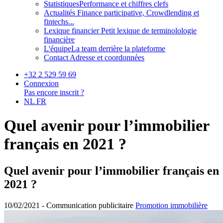
Statistiques
Performance et chiffres clefs
Actualités
Finance participative, Crowdlending et
fintechs...
Lexique financier
Petit lexique de terminolologie
financière
L'équipe
La team derrière la plateforme
Contact
Adresse et coordonnées
+32 2 529 59 69
Connexion
Pas encore inscrit ?
NL
FR
Quel avenir pour l’immobilier
français en 2021 ?
Quel avenir pour l’immobilier français en
2021 ?
10/02/2021 -
Communication publicitaire
Promotion immobilière