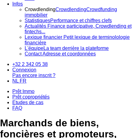
Infos
Crowdlending
Crowdlending
Crowdfunding
immobilier
Statistiques
Performance et chiffres clefs
Actualités
Finance participative, Crowdlending et
fintechs...
Lexique financier
Petit lexique de terminolologie
financière
L'équipe
La team derrière la plateforme
Contact
Adresse et coordonnées
+32 2 342 05 38
Connexion
Pas encore inscrit ?
NL
FR
Prêt Immo
Prêt copropriétés
Etudes de cas
FAQ
Marchands de biens,
foncières et promoteurs,