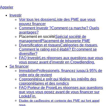
Appeler
Investir
Voir tous les dossiers
Liste des PME que vous
pouvez financer
Comment Investir ?
Comment ça marche? Quels
avantages?
Placement en société
Spécial société de
management
Placement de trésorerie PME
Diversification et risques
Catégories de risques,
Comment le rating est-il établi? Et comment se
diversifier?
FAQ Investir
Les réponses aux questions que vous
vous posez avant d'investir en Crowdlending.
Se financer
Immobilier
Professionels, financez jusqu'à 95% de
votre prix de revient
Copropriétés
Le prêt qui fédère les intérêts des
copropriétaires et des syndics
FAQ Porteur de Projet
Les réponses aux questions
que vous vous posez avant de vous financer sur
Look&Fin.
Etudes de cas
Besoins et contexte des PME qui font appel
nous.