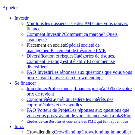
Appeler
Investir
Voir tous les dossiers
Liste des PME que vous pouvez
financer
Comment Investir ?
Comment ça marche? Quels
avantages?
Placement en société
Spécial société de
management
Placement de trésorerie PME
Diversification et risques
Catégories de risques,
Comment le rating est-il établi? Et comment se
diversifier?
FAQ Investir
Les réponses aux questions que vous vous
posez avant d'investir en Crowdlending.
Se financer
Immobilier
Professionels, financez jusqu'à 95% de votre
prix de revient
Copropriétés
Le prêt qui fédère les intérêts des
copropriétaires et des syndics
FAQ Porteur de Projet
Les réponses aux questions que
vous vous posez avant de vous financer sur Look&Fin.
Etudes de cas
Besoins et contexte des PME qui font appel nous.
Infos
Crowdlending
Crowdlending
Crowdfunding immobilier