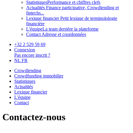
Statistiques
Performance et chiffres clefs
Actualités
Finance participative, Crowdlending et
fintechs...
Lexique financier
Petit lexique de terminolologie
financière
L'équipe
La team derrière la plateforme
Contact
Adresse et coordonnées
+32 2 529 59 69
Connexion
Pas encore inscrit ?
NL
FR
Crowdlending
Crowdfunding immobilier
Statistiques
Actualités
Lexique financier
L'équipe
Contact
Contactez-nous