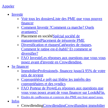
Appeler
Investir
Voir tous les dossiers
Liste des PME que vous pouvez
financer
Comment Investir ?
Comment ça marche? Quels
avantages?
Placement en société
Spécial société de
management
Placement de trésorerie PME
Diversification et risques
Catégories de risques,
Comment le rating est-il établi? Et comment se
diversifier?
FAQ Investir
Les réponses aux questions que vous vous
posez avant d'investir en Crowdlending.
Se financer
Immobilier
Professionels, financez jusqu'à 95% de votre
prix de revient
Copropriétés
Le prêt qui fédère les intérêts des
copropriétaires et des syndics
FAQ Porteur de Projet
Les réponses aux questions que
vous vous posez avant de vous financer sur Look&Fin.
Etudes de cas
Besoins et contexte des PME qui font appel nous.
Infos
Crowdlending
Crowdlending
Crowdfunding immobilier