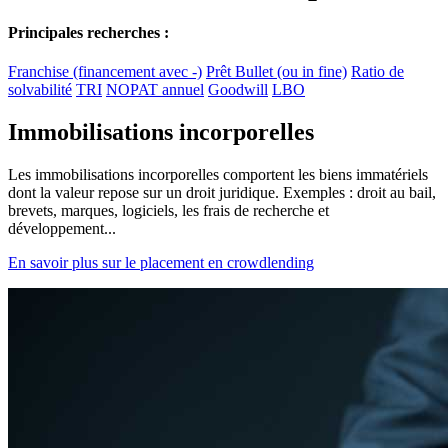
Principales recherches :
Franchise (financement avec -)
Prêt Bullet (ou in fine)
Ratio de
solvabilité
TRI
NOPAT annuel
Goodwill
LBO
Immobilisations incorporelles
Les immobilisations incorporelles comportent les biens immatériels
dont la valeur repose sur un droit juridique. Exemples : droit au bail,
brevets, marques, logiciels, les frais de recherche et
développement...
En savoir plus sur le placement en crowdlending