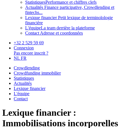
Statistiques
Performance et chiffres clefs
Actualités
Finance participative, Crowdlending et
fintechs...
Lexique financier
Petit lexique de terminolologie
financière
L'équipe
La team derrière la plateforme
Contact
Adresse et coordonnées
+32 2 529 59 69
Connexion
Pas encore inscrit ?
NL
FR
Crowdlending
Crowdfunding immobilier
Statistiques
Actualités
Lexique financier
L'équipe
Contact
Lexique financier :
Immobilisations incorporelles