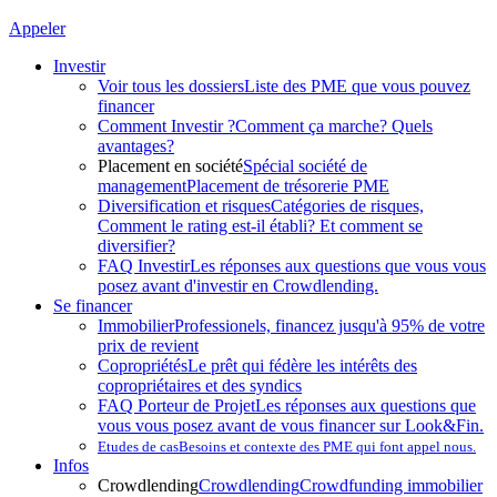
Appeler
Investir
Voir tous les dossiers
Liste des PME que vous pouvez
financer
Comment Investir ?
Comment ça marche? Quels
avantages?
Placement en société
Spécial société de
management
Placement de trésorerie PME
Diversification et risques
Catégories de risques,
Comment le rating est-il établi? Et comment se
diversifier?
FAQ Investir
Les réponses aux questions que vous vous
posez avant d'investir en Crowdlending.
Se financer
Immobilier
Professionels, financez jusqu'à 95% de votre
prix de revient
Copropriétés
Le prêt qui fédère les intérêts des
copropriétaires et des syndics
FAQ Porteur de Projet
Les réponses aux questions que
vous vous posez avant de vous financer sur Look&Fin.
Etudes de cas
Besoins et contexte des PME qui font appel nous.
Infos
Crowdlending
Crowdlending
Crowdfunding immobilier