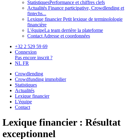
Statistiques
Performance et chiffres clefs
Actualités
Finance participative, Crowdlending et
fintechs...
Lexique financier
Petit lexique de terminolologie
financière
L'équipe
La team derrière la plateforme
Contact
Adresse et coordonnées
+32 2 529 59 69
Connexion
Pas encore inscrit ?
NL
FR
Crowdlending
Crowdfunding immobilier
Statistiques
Actualités
Lexique financier
L'équipe
Contact
Lexique financier : Résultat
exceptionnel