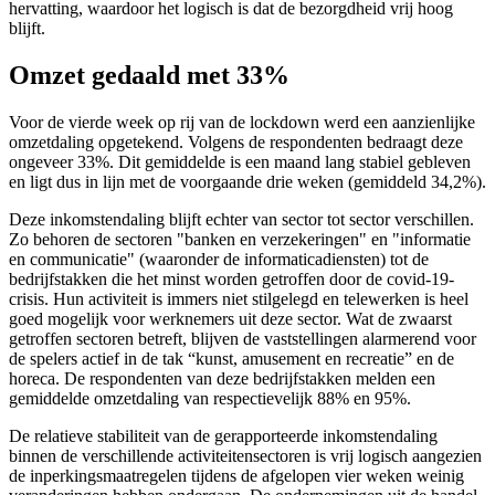
hervatting, waardoor het logisch is dat de bezorgdheid vrij hoog
blijft.
Omzet gedaald met 33%
Voor de vierde week op rij van de lockdown werd een aanzienlijke
omzetdaling opgetekend. Volgens de respondenten bedraagt deze
ongeveer 33%. Dit gemiddelde is een maand lang stabiel gebleven
en ligt dus in lijn met de voorgaande drie weken (gemiddeld 34,2%).
Deze inkomstendaling blijft echter van sector tot sector verschillen.
Zo behoren de sectoren "banken en verzekeringen" en "informatie
en communicatie" (waaronder de informaticadiensten) tot de
bedrijfstakken die het minst worden getroffen door de covid-19-
crisis. Hun activiteit is immers niet stilgelegd en telewerken is heel
goed mogelijk voor werknemers uit deze sector. Wat de zwaarst
getroffen sectoren betreft, blijven de vaststellingen alarmerend voor
de spelers actief in de tak “kunst, amusement en recreatie” en de
horeca. De respondenten van deze bedrijfstakken melden een
gemiddelde omzetdaling van respectievelijk 88% en 95%.
De relatieve stabiliteit van de gerapporteerde inkomstendaling
binnen de verschillende activiteitensectoren is vrij logisch aangezien
de inperkingsmaatregelen tijdens de afgelopen vier weken weinig