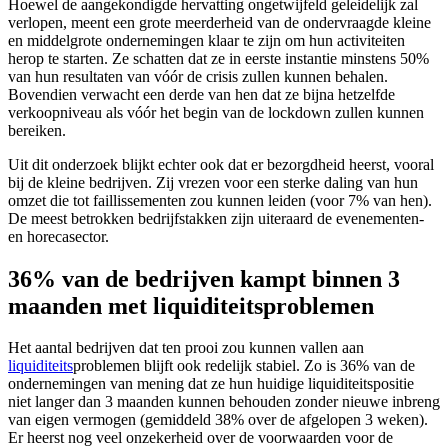
Hoewel de aangekondigde hervatting ongetwijfeld geleidelijk zal
verlopen, meent een grote meerderheid van de ondervraagde kleine
en middelgrote ondernemingen klaar te zijn om hun activiteiten
herop te starten. Ze schatten dat ze in eerste instantie minstens 50%
van hun resultaten van vóór de crisis zullen kunnen behalen.
Bovendien verwacht een derde van hen dat ze bijna hetzelfde
verkoopniveau als vóór het begin van de lockdown zullen kunnen
bereiken.
Uit dit onderzoek blijkt echter ook dat er bezorgdheid heerst, vooral
bij de kleine bedrijven. Zij vrezen voor een sterke daling van hun
omzet die tot faillissementen zou kunnen leiden (voor 7% van hen).
De meest betrokken bedrijfstakken zijn uiteraard de evenementen-
en horecasector.
36% van de bedrijven kampt binnen 3
maanden met liquiditeitsproblemen
Het aantal bedrijven dat ten prooi zou kunnen vallen aan
liquiditeit
s
problemen blijft ook redelijk stabiel. Zo is 36% van de
ondernemingen van mening dat ze hun huidige liquiditeitspositie
niet langer dan 3 maanden kunnen behouden zonder nieuwe inbreng
van eigen vermogen (gemiddeld 38% over de afgelopen 3 weken).
Er heerst nog veel onzekerheid over de voorwaarden voor de