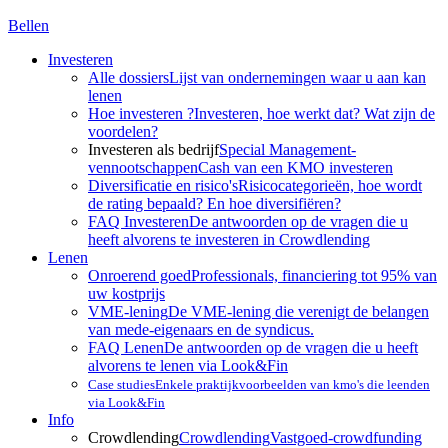
Bellen
Investeren
Alle dossiers
Lijst van ondernemingen waar u aan kan
lenen
Hoe investeren ?
Investeren, hoe werkt dat? Wat zijn de
voordelen?
Investeren als bedrijf
Special Management-
vennootschappen
Cash van een KMO investeren
Diversificatie en risico's
Risicocategorieën, hoe wordt
de rating bepaald? En hoe diversifiëren?
FAQ Investeren
De antwoorden op de vragen die u
heeft alvorens te investeren in Crowdlending
Lenen
Onroerend goed
Professionals, financiering tot 95% van
uw kostprijs
VME-lening
De VME-lening die verenigt de belangen
van mede-eigenaars en de syndicus.
FAQ Lenen
De antwoorden op de vragen die u heeft
alvorens te lenen via Look&Fin
Case studies
Enkele praktijkvoorbeelden van kmo's die leenden
via Look&Fin
Info
Crowdlending
Crowdlending
Vastgoed-crowdfunding