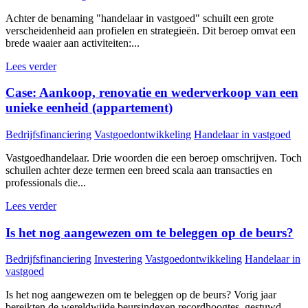
Achter de benaming "handelaar in vastgoed" schuilt een grote
verscheidenheid aan profielen en strategieën. Dit beroep omvat een
brede waaier aan activiteiten:...
Lees verder
Case: Aankoop, renovatie en wederverkoop van een
unieke eenheid (appartement)
Bedrijfsfinanciering
Vastgoedontwikkeling
Handelaar in vastgoed
Vastgoedhandelaar. Drie woorden die een beroep omschrijven. Toch
schuilen achter deze termen een breed scala aan transacties en
professionals die...
Lees verder
Is het nog aangewezen om te beleggen op de beurs?
Bedrijfsfinanciering
Investering
Vastgoedontwikkeling
Handelaar in
vastgoed
Is het nog aangewezen om te beleggen op de beurs? Vorig jaar
bereikten de wereldwijde beursindexen recordhoogtes, gestuwd