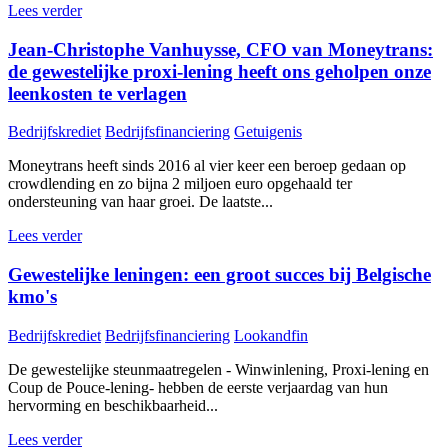
Lees verder
Jean-Christophe Vanhuysse, CFO van Moneytrans:
de gewestelijke proxi-lening heeft ons geholpen onze
leenkosten te verlagen
Bedrijfskrediet
Bedrijfsfinanciering
Getuigenis
Moneytrans heeft sinds 2016 al vier keer een beroep gedaan op
crowdlending en zo bijna 2 miljoen euro opgehaald ter
ondersteuning van haar groei. De laatste...
Lees verder
Gewestelijke leningen: een groot succes bij Belgische
kmo's
Bedrijfskrediet
Bedrijfsfinanciering
Lookandfin
De gewestelijke steunmaatregelen - Winwinlening, Proxi-lening en
Coup de Pouce-lening- hebben de eerste verjaardag van hun
hervorming en beschikbaarheid...
Lees verder