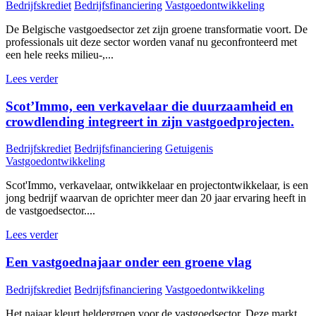
Bedrijfskrediet
Bedrijfsfinanciering
Vastgoedontwikkeling
De Belgische vastgoedsector zet zijn groene transformatie voort. De
professionals uit deze sector worden vanaf nu geconfronteerd met
een hele reeks milieu-,...
Lees verder
Scot’Immo, een verkavelaar die duurzaamheid en
crowdlending integreert in zijn vastgoedprojecten.
Bedrijfskrediet
Bedrijfsfinanciering
Getuigenis
Vastgoedontwikkeling
Scot'Immo, verkavelaar, ontwikkelaar en projectontwikkelaar, is een
jong bedrijf waarvan de oprichter meer dan 20 jaar ervaring heeft in
de vastgoedsector....
Lees verder
Een vastgoednajaar onder een groene vlag
Bedrijfskrediet
Bedrijfsfinanciering
Vastgoedontwikkeling
Het najaar kleurt heldergroen voor de vastgoedsector. Deze markt