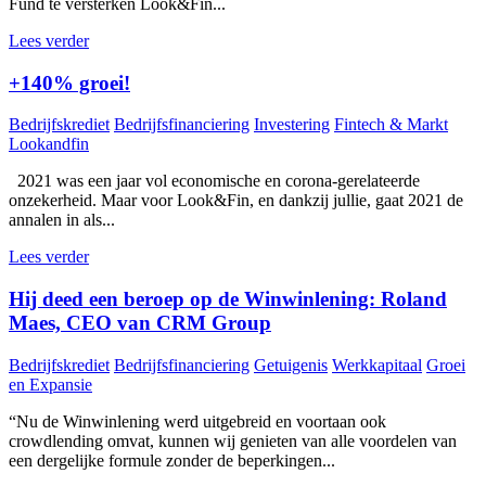
Fund te versterken Look&Fin...
Lees verder
+140% groei!
Bedrijfskrediet
Bedrijfsfinanciering
Investering
Fintech & Markt
Lookandfin
2021 was een jaar vol economische en corona-gerelateerde
onzekerheid. Maar voor Look&Fin, en dankzij jullie, gaat 2021 de
annalen in als...
Lees verder
Hij deed een beroep op de Winwinlening: Roland
Maes, CEO van CRM Group
Bedrijfskrediet
Bedrijfsfinanciering
Getuigenis
Werkkapitaal
Groei
en Expansie
“Nu de Winwinlening werd uitgebreid en voortaan ook
crowdlending omvat, kunnen wij genieten van alle voordelen van
een dergelijke formule zonder de beperkingen...