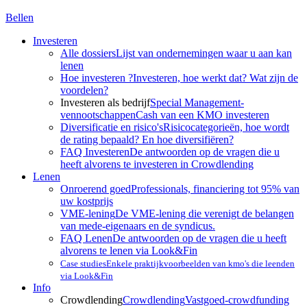
Bellen
Investeren
Alle dossiers
Lijst van ondernemingen waar u aan kan
lenen
Hoe investeren ?
Investeren, hoe werkt dat? Wat zijn de
voordelen?
Investeren als bedrijf
Special Management-
vennootschappen
Cash van een KMO investeren
Diversificatie en risico's
Risicocategorieën, hoe wordt
de rating bepaald? En hoe diversifiëren?
FAQ Investeren
De antwoorden op de vragen die u
heeft alvorens te investeren in Crowdlending
Lenen
Onroerend goed
Professionals, financiering tot 95% van
uw kostprijs
VME-lening
De VME-lening die verenigt de belangen
van mede-eigenaars en de syndicus.
FAQ Lenen
De antwoorden op de vragen die u heeft
alvorens te lenen via Look&Fin
Case studies
Enkele praktijkvoorbeelden van kmo's die leenden
via Look&Fin
Info
Crowdlending
Crowdlending
Vastgoed-crowdfunding