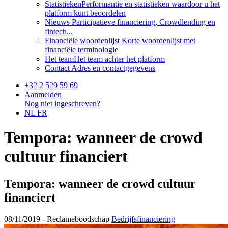
Statistieken
Performantie en statistieken waardoor u het
platform kunt beoordelen
Nieuws
Participatieve financiering, Crowdlending en
fintech...
Financiële woordenlijst
Korte woordenlijst met
financiële terminologie
Het team
Het team achter het platform
Contact
Adres en contactgegevens
+32 2 529 59 69
Aanmelden
Nog niet ingeschreven?
NL
FR
Tempora: wanneer de crowd
cultuur financiert
Tempora: wanneer de crowd cultuur
financiert
08/11/2019 -
Reclameboodschap
Bedrijfsfinanciering