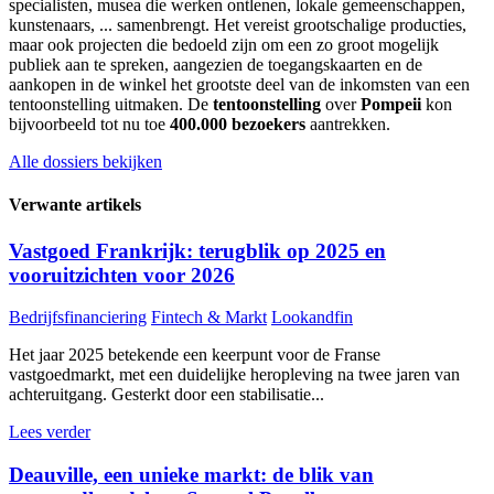
specialisten, musea die werken ontlenen, lokale gemeenschappen,
kunstenaars, ... samenbrengt. Het vereist grootschalige producties,
maar ook projecten die bedoeld zijn om een zo groot mogelijk
publiek aan te spreken, aangezien de toegangskaarten en de
aankopen in de winkel het grootste deel van de inkomsten van een
tentoonstelling uitmaken. De
tentoonstelling
over
Pompeii
kon
bijvoorbeeld tot nu toe
400.000 bezoekers
aantrekken.
Alle dossiers bekijken
Verwante artikels
Vastgoed Frankrijk: terugblik op 2025 en
vooruitzichten voor 2026
Bedrijfsfinanciering
Fintech & Markt
Lookandfin
Het jaar 2025 betekende een keerpunt voor de Franse
vastgoedmarkt, met een duidelijke heropleving na twee jaren van
achteruitgang. Gesterkt door een stabilisatie...
Lees verder
Deauville, een unieke markt: de blik van