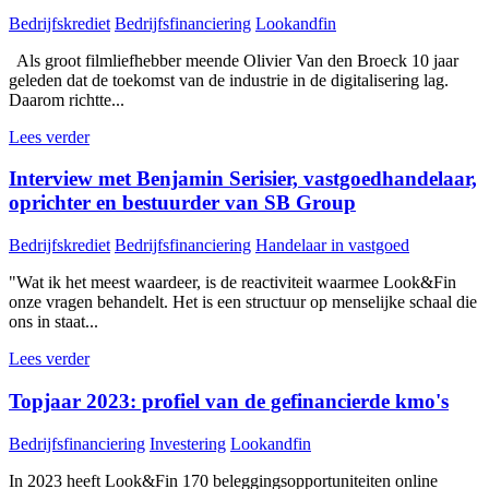
Bedrijfskrediet
Bedrijfsfinanciering
Lookandfin
Als groot filmliefhebber meende Olivier Van den Broeck 10 jaar
geleden dat de toekomst van de industrie in de digitalisering lag.
Daarom richtte...
Lees verder
Interview met Benjamin Serisier, vastgoedhandelaar,
oprichter en bestuurder van SB Group
Bedrijfskrediet
Bedrijfsfinanciering
Handelaar in vastgoed
"Wat ik het meest waardeer, is de reactiviteit waarmee Look&Fin
onze vragen behandelt. Het is een structuur op menselijke schaal die
ons in staat...
Lees verder
Topjaar 2023: profiel van de gefinancierde kmo's
Bedrijfsfinanciering
Investering
Lookandfin
In 2023 heeft Look&Fin 170 beleggingsopportuniteiten online