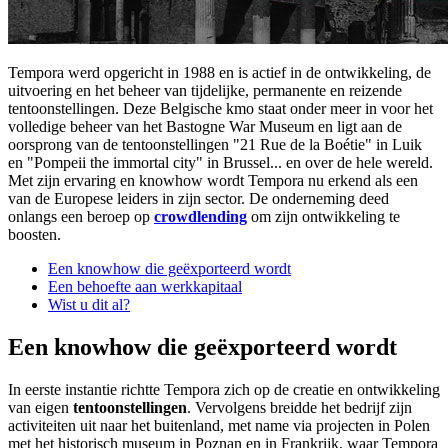
Tempora werd opgericht in 1988 en is actief in de ontwikkeling, de
uitvoering en het beheer van tijdelijke, permanente en reizende
tentoonstellingen. Deze Belgische kmo staat onder meer in voor het
volledige beheer van het Bastogne War Museum en ligt aan de
oorsprong van de tentoonstellingen "21 Rue de la Boétie" in Luik
en "Pompeii the immortal city" in Brussel... en over de hele wereld.
Met zijn ervaring en knowhow wordt Tempora nu erkend als een
van de Europese leiders in zijn sector. De onderneming deed
onlangs een beroep op
crowdlending
om zijn ontwikkeling te
boosten.
Een knowhow die geëxporteerd wordt
Een behoefte aan werkkapitaal
Wist u dit al?
Een knowhow die geëxporteerd wordt
In eerste instantie richtte Tempora zich op de creatie en ontwikkeling
van eigen
tentoonstellingen
. Vervolgens breidde het bedrijf zijn
activiteiten uit naar het buitenland, met name via projecten in Polen
met het historisch museum in Poznan en in Frankrijk, waar Tempora