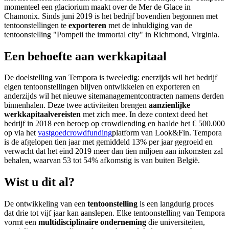
momenteel een glaciorium maakt over de Mer de Glace in
Chamonix. Sinds juni 2019 is het bedrijf bovendien begonnen met
tentoonstellingen te
exporteren
met de inhuldiging van de
tentoonstelling "Pompeii the immortal city" in Richmond, Virginia.
Een behoefte aan werkkapitaal
De doelstelling van Tempora is tweeledig: enerzijds wil het bedrijf
eigen tentoonstellingen blijven ontwikkelen en exporteren en
anderzijds wil het nieuwe sitemanagementcontracten namens derden
binnenhalen. Deze twee activiteiten brengen
aanzienlijke
werkkapitaalvereisten
met zich mee. In deze context deed het
bedrijf in 2018 een beroep op crowdlending en haalde het € 500.000
op via het
vastgoedcrowdfunding
platform van Look&Fin. Tempora
is de afgelopen tien jaar met gemiddeld 13% per jaar gegroeid en
verwacht dat het eind 2019 meer dan tien miljoen aan inkomsten zal
behalen, waarvan 53 tot 54% afkomstig is van buiten België.
Wist u dit al?
De ontwikkeling van een
tentoonstelling
is een langdurig proces
dat drie tot vijf jaar kan aanslepen. Elke tentoonstelling van Tempora
vormt een
multidisciplinaire onderneming
die universiteiten,