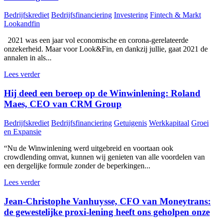
Bedrijfskrediet
Bedrijfsfinanciering
Investering
Fintech & Markt
Lookandfin
2021 was een jaar vol economische en corona-gerelateerde
onzekerheid. Maar voor Look&Fin, en dankzij jullie, gaat 2021 de
annalen in als...
Lees verder
Hij deed een beroep op de Winwinlening: Roland
Maes, CEO van CRM Group
Bedrijfskrediet
Bedrijfsfinanciering
Getuigenis
Werkkapitaal
Groei
en Expansie
“Nu de Winwinlening werd uitgebreid en voortaan ook
crowdlending omvat, kunnen wij genieten van alle voordelen van
een dergelijke formule zonder de beperkingen...
Lees verder
Jean-Christophe Vanhuysse, CFO van Moneytrans:
de gewestelijke proxi-lening heeft ons geholpen onze