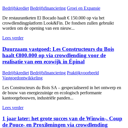
Bedrijfskrediet
Bedrijfsfinanciering
Groei en Expansie
De restaurantketen El Bocado haalt € 150.000 op via het
crowdlendingplatform Look&Fin. De fondsen zullen gebruikt
worden om de opening van een nieuw...
Lees verder
Duurzaam vastgoed: Les Constructeurs du Bois
haalt €800.000 op via crowdlending voor de
realisatie van een ecowijk in Épinal
Bedrijfskrediet
Bedrijfsfinanciering
Praktijkvoorbeeld
Vastgoedontwikkeling
Les Constructeurs du Bois SA – gespecialiseerd in het ontwerp en
de bouw van energiezuinige en ecologisch performante
kantoorgebouwen, industriële panden...
Lees verder
1 jaar later: het grote succes van de Winwin-, Coup
de Pouce- en Proxileningen via crowdlending