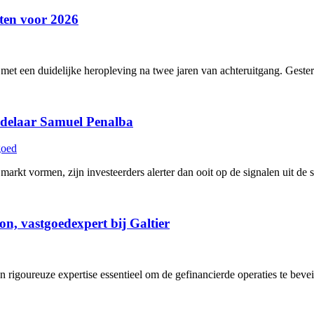
hten voor 2026
t een duidelijke heropleving na twee jaren van achteruitgang. Gesterkt 
andelaar Samuel Penalba
goed
kt vormen, zijn investeerders alerter dan ooit op de signalen uit de s
on, vastgoedexpert bij Galtier
 rigoureuze expertise essentieel om de gefinancierde operaties te beveil