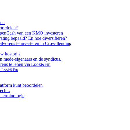
nen
voordelen?
ppen
Cash van een KMO investeren
rating bepaald? En hoe diversifiëren?
alvorens te investeren in Crowdlending
uw kostprijs
n mede-eigenaars en de syndicus.
orens te lenen via Look&Fin
ia Look&Fin
latform kunt beoordelen
ech...
e terminologie