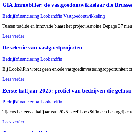
GIA Immobilier: de vastgoedontwikkelaar die Brusseel
Bedrijfsfinanciering
Lookandfin
Vastgoedontwikkeling
Tussen traditie en innovatie blaast het project Antoine Depage 37 nieu
Lees verder
De selectie van vastgoedprojecten
Bedrijfsfinanciering
Lookandfin
Bij Look&Fin wordt geen enkele vastgoedinvesteringsopportuniteit onli
Lees verder
Eerste halfjaar 2025: profiel van bedrijven die gefi
Bedrijfsfinanciering
Lookandfin
Tijdens het eerste halfjaar van 2025 bleef Look&Fin een belangrijke 
Lees verder