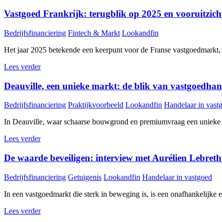
Vastgoed Frankrijk: terugblik op 2025 en vooruitzic
Bedrijfsfinanciering
Fintech & Markt
Lookandfin
Het jaar 2025 betekende een keerpunt voor de Franse vastgoedmarkt, me
Lees verder
Deauville, een unieke markt: de blik van vastgoedh
Bedrijfsfinanciering
Praktijkvoorbeeld
Lookandfin
Handelaar in vast
In Deauville, waar schaarse bouwgrond en premiumvraag een unieke mar
Lees verder
De waarde beveiligen: interview met Aurélien Lebreth
Bedrijfsfinanciering
Getuigenis
Lookandfin
Handelaar in vastgoed
In een vastgoedmarkt die sterk in beweging is, is een onafhankelijke en
Lees verder