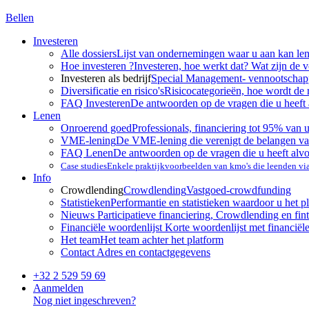
Bellen
Investeren
Alle dossiers
Lijst van ondernemingen waar u aan kan le
Hoe investeren ?
Investeren, hoe werkt dat? Wat zijn de 
Investeren als bedrijf
Special Management- vennootscha
Diversificatie en risico's
Risicocategorieën, hoe wordt de 
FAQ Investeren
De antwoorden op de vragen die u heeft 
Lenen
Onroerend goed
Professionals, financiering tot 95% van 
VME-lening
De VME-lening die verenigt de belangen va
FAQ Lenen
De antwoorden op de vragen die u heeft alv
Case studies
Enkele praktijkvoorbeelden van kmo's die leenden v
Info
Crowdlending
Crowdlending
Vastgoed-crowdfunding
Statistieken
Performantie en statistieken waardoor u het p
Nieuws
Participatieve financiering, Crowdlending en fint
Financiële woordenlijst
Korte woordenlijst met financiël
Het team
Het team achter het platform
Contact
Adres en contactgegevens
+32 2 529 59 69
Aanmelden
Nog niet ingeschreven?