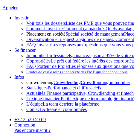
Appeler
Investir
Voir tous les dossiers
Liste des PME que vous pouvez fin
Comment Investir ?
Comment ça marche? Quels avantag
Placement en société
Spécial société de management
Plac
Diversification et risques
Catégories de risques, Comment l
FAQ Investir
Les réponses aux questions que vous vous p
Se financer
Immobilier
Professionels, financez jusqu'à 95% de votre p
Copropriétés
Le prêt qui fédère les intérêts des copropriét
FAQ Porteur de Projet
Les réponses aux questions que v
Etudes de cas
Besoins et contexte des PME qui font appel nous.
Infos
Crowdlending
Crowdlending
Crowdfunding immobilier
Statistiques
Performance et chiffres clefs
Actualités
Finance participative, Crowdlending et fintechs
Lexique financier
Petit lexique de terminolologie financi
L'équipe
La team derrière la plateforme
Contact
Adresse et coordonnées
+32 2 529 59 69
Connexion
Pas encore inscrit ?