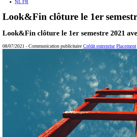
NL
FR
Look&Fin clôture le 1er semestr
Look&Fin clôture le 1er semestre 2021 ave
08/07/2021 -
Communication publicitaire
Crédit entreprise
Placement