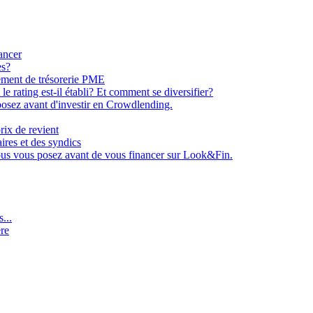
ancer
es?
ement de trésorerie PME
e rating est-il établi? Et comment se diversifier?
osez avant d'investir en Crowdlending.
rix de revient
aires et des syndics
ous vous posez avant de vous financer sur Look&Fin.
...
ère