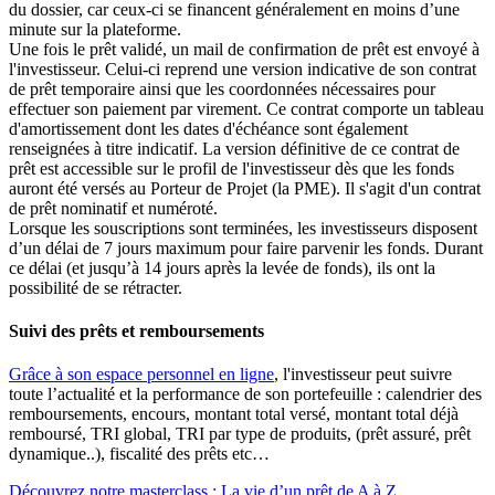
du dossier, car ceux-ci se financent généralement en moins d’une
minute sur la plateforme.
Une fois le prêt validé, un mail de confirmation de prêt est envoyé à
l'investisseur. Celui-ci reprend une version indicative de son contrat
de prêt temporaire ainsi que les coordonnées nécessaires pour
effectuer son paiement par virement. Ce contrat comporte un tableau
d'amortissement dont les dates d'échéance sont également
renseignées à titre indicatif. La version définitive de ce contrat de
prêt est accessible sur le profil de l'investisseur dès que les fonds
auront été versés au Porteur de Projet (la PME). Il s'agit d'un contrat
de prêt nominatif et numéroté.
Lorsque les souscriptions sont terminées, les investisseurs disposent
d’un délai de 7 jours maximum pour faire parvenir les fonds. Durant
ce délai (et jusqu’à 14 jours après la levée de fonds), ils ont la
possibilité de se rétracter.
Suivi des prêts et remboursements
Grâce à son espace personnel en ligne
, l'investisseur peut suivre
toute l’actualité et la performance de son portefeuille : calendrier des
remboursements, encours, montant total versé, montant total déjà
remboursé, TRI global, TRI par type de produits, (prêt assuré, prêt
dynamique..), fiscalité des prêts etc…
Découvrez notre masterclass : La vie d’un prêt de A à Z