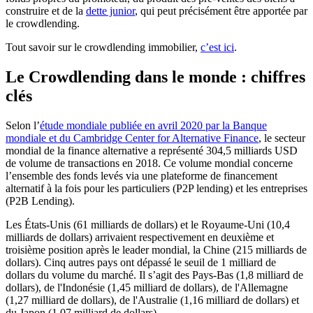
construire et de la
dette junior
, qui peut précisément être apportée par
le crowdlending.
Tout savoir sur le crowdlending immobilier,
c’est ici
.
Le Crowdlending dans le monde : chiffres
clés
Selon l’
étude mondiale publiée en avril 2020 par la Banque
mondiale et du Cambridge Center for Alternative Finance
, le secteur
mondial de la finance alternative a représenté 304,5 milliards USD
de volume de transactions en 2018. Ce volume mondial concerne
l’ensemble des fonds levés via une plateforme de financement
alternatif à la fois pour les particuliers (P2P lending) et les entreprises
(P2B Lending).
Les États-Unis (61 milliards de dollars) et le Royaume-Uni (10,4
milliards de dollars) arrivaient respectivement en deuxième et
troisième position après le leader mondial, la Chine (215 milliards de
dollars). Cinq autres pays ont dépassé le seuil de 1 milliard de
dollars du volume du marché. Il s’agit des Pays-Bas (1,8 milliard de
dollars), de l'Indonésie (1,45 milliard de dollars), de l'Allemagne
(1,27 milliard de dollars), de l'Australie (1,16 milliard de dollars) et
du Japon (1,07 milliard de dollars).