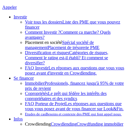
Appeler
Investir
Voir tous les dossiers
Liste des PME que vous pouvez
financer
Comment Investir ?
Comment ça marche? Quels
avantages?
Placement en société
Spécial société de
management
Placement de trésorerie PME
Diversification et risques
Catégories de risques,
Comment le rating est-il établi? Et comment se
diversifier?
FAQ Investir
Les réponses aux questions que vous vous
posez avant d'investir en Crowdlending.
Se financer
Immobilier
Professionels, financez jusqu'à 95% de votre
prix de revient
Copropriétés
Le prêt qui fédère les intérêts des
copropriétaires et des syndics
FAQ Porteur de Projet
Les réponses aux questions que
vous vous posez avant de vous financer sur Look&Fin.
Etudes de cas
Besoins et contexte des PME qui font appel nous.
Infos
Crowdlending
Crowdlending
Crowdfunding immobilier