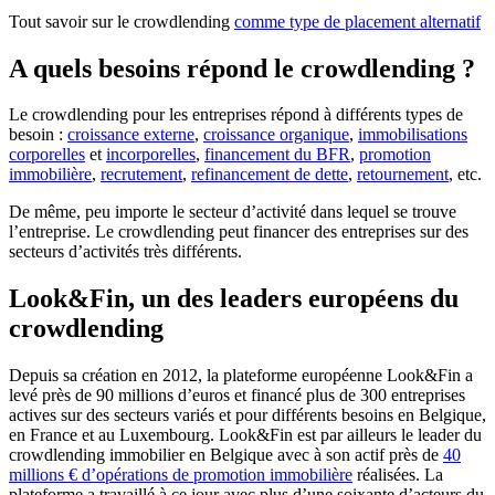
Tout savoir sur le crowdlending
comme type de placement alternatif
A quels besoins répond le crowdlending ?
Le crowdlending pour les entreprises répond à différents types de
besoin :
croissance externe
,
croissance organique
,
immobilisations
corporelles
et
incorporelles
,
financement du BFR
,
promotion
immobilière
,
recrutement
,
refinancement de dette
,
retournement
, etc.
De même, peu importe le secteur d’activité dans lequel se trouve
l’entreprise. Le crowdlending peut financer des entreprises sur des
secteurs d’activités très différents.
Look&Fin, un des leaders européens du
crowdlending
Depuis sa création en 2012, la plateforme européenne Look&Fin a
levé près de 90 millions d’euros et financé plus de 300 entreprises
actives sur des secteurs variés et pour différents besoins en Belgique,
en France et au Luxembourg. Look&Fin est par ailleurs le leader du
crowdlending immobilier en Belgique avec à son actif près de
40
millions € d’opérations de promotion immobilière
réalisées. La
plateforme a travaillé à ce jour avec plus d’une soixante d’acteurs du