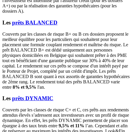
l'investisseur est indemnisé par l'assureur crédit (pour les dossiers
A+) ou par la réalisation des garanties hypothécaires (pour les
dossiers A).
Les
prêts BALANCED
Couverts par les classes de risque B+ ou B ces dossiers proposent le
meilleur équilibre pour les particuliers qui souhaitent pour leur
placement une formule couplant rendement et maîtrise du risque. Le
prêt BALANCED B+ est dédié uniquement aux personnes
physiques domiciliées en Belgique qui souhaitent prêter à des PME
tout en bénéficiant d'une garantie publique sur 30% à 40% de leur
capital. Le rendement sur ces prêts se compose d'un intérêt payé par
le Porteur de Projet, complété par un crédit d'impôt. Les prêts
BALANCED B sont quant à eux assortis de garanties hypothécaires
de 2ème rang. Le rendement total des prêts BALANCED varie
entre
8% et 9,5%
l'an.
Les
prêts DYNAMIC
Couverts par les classes de risque C+ et C, ces prêts aux rendements
attendus élevés s’adressent aux investisseurs avec un profil de risque
dynamique. En effet, les prêts DYNAMIC permettent de placer son
épargne à des taux bruts entre
9,5% et 11%
l’an. Cependant et afin
de préserver au maximum les intérêts des investisseurs, Look&Fin