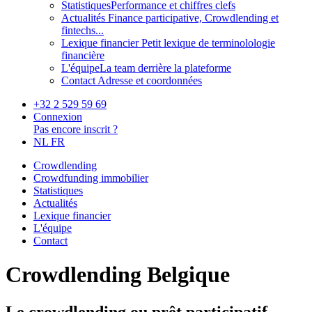
Statistiques
Performance et chiffres clefs
Actualités
Finance participative, Crowdlending et
fintechs...
Lexique financier
Petit lexique de terminolologie
financière
L'équipe
La team derrière la plateforme
Contact
Adresse et coordonnées
+32 2 529 59 69
Connexion
Pas encore inscrit ?
NL
FR
Crowdlending
Crowdfunding immobilier
Statistiques
Actualités
Lexique financier
L'équipe
Contact
Crowdlending Belgique
Le crowdlending ou prêt participatif,