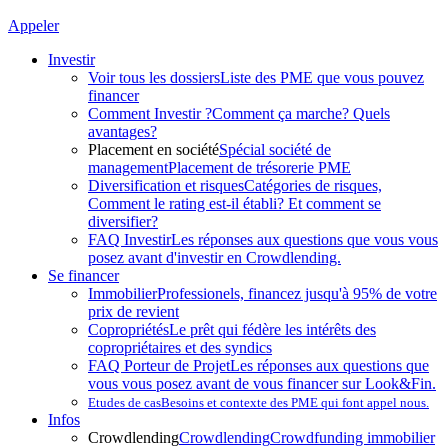
Appeler
Investir
Voir tous les dossiers
Liste des PME que vous pouvez
financer
Comment Investir ?
Comment ça marche? Quels
avantages?
Placement en société
Spécial société de
management
Placement de trésorerie PME
Diversification et risques
Catégories de risques,
Comment le rating est-il établi? Et comment se
diversifier?
FAQ Investir
Les réponses aux questions que vous vous
posez avant d'investir en Crowdlending.
Se financer
Immobilier
Professionels, financez jusqu'à 95% de votre
prix de revient
Copropriétés
Le prêt qui fédère les intérêts des
copropriétaires et des syndics
FAQ Porteur de Projet
Les réponses aux questions que
vous vous posez avant de vous financer sur Look&Fin.
Etudes de cas
Besoins et contexte des PME qui font appel nous.
Infos
Crowdlending
Crowdlending
Crowdfunding immobilier