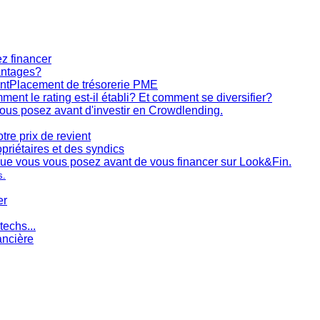
z financer
antages?
nt
Placement de trésorerie PME
ent le rating est-il établi? Et comment se diversifier?
ous posez avant d'investir en Crowdlending.
tre prix de revient
opriétaires et des syndics
ue vous vous posez avant de vous financer sur Look&Fin.
s.
er
techs...
ancière