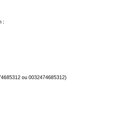
 :
32474685312 ou 0032474685312)