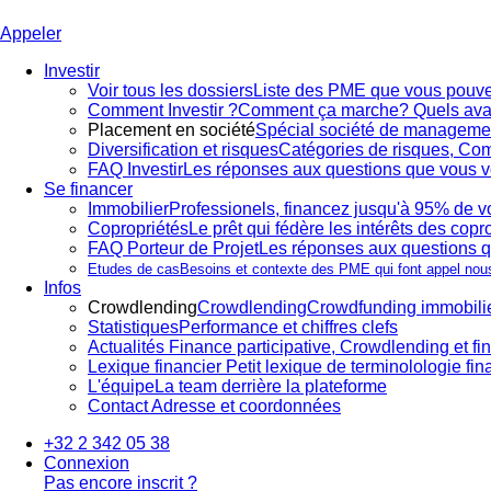
Appeler
Investir
Voir tous les dossiers
Liste des PME que vous pouve
Comment Investir ?
Comment ça marche? Quels av
Placement en société
Spécial société de manageme
Diversification et risques
Catégories de risques, Comm
FAQ Investir
Les réponses aux questions que vous v
Se financer
Immobilier
Professionels, financez jusqu'à 95% de vo
Copropriétés
Le prêt qui fédère les intérêts des copr
FAQ Porteur de Projet
Les réponses aux questions q
Etudes de cas
Besoins et contexte des PME qui font appel nou
Infos
Crowdlending
Crowdlending
Crowdfunding immobili
Statistiques
Performance et chiffres clefs
Actualités
Finance participative, Crowdlending et fin
Lexique financier
Petit lexique de terminolologie fin
L'équipe
La team derrière la plateforme
Contact
Adresse et coordonnées
+32 2 342 05 38
Connexion
Pas encore inscrit ?