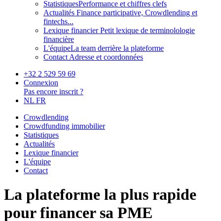
Statistiques
Performance et chiffres clefs
Actualités
Finance participative, Crowdlending et
fintechs...
Lexique financier
Petit lexique de terminolologie
financière
L'équipe
La team derrière la plateforme
Contact
Adresse et coordonnées
+32 2 529 59 69
Connexion
Pas encore inscrit ?
NL
FR
Crowdlending
Crowdfunding immobilier
Statistiques
Actualités
Lexique financier
L'équipe
Contact
La plateforme la plus rapide
pour financer sa PME