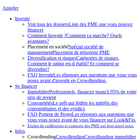
Appeler
Investir
Voir tous les dossiers
Liste des PME que vous pouvez
financer
Comment Investir ?
Comment ça marche? Quels
avantages?
Placement en société
Spécial société de
management
Placement de trésorerie PME
Diversification et risques
Catégories de risques,
Comment le rating est-il établi? Et comment se
diversifier?
FAQ Investir
Les réponses aux questions que vous vous
posez avant d'investir en Crowdlending.
Se financer
Immobilier
Professionels, financez jusqu'à 95% de votre
prix de revient
Copropriétés
Le prêt qui fédère les intérêts des
copropriétaires et des syndics
FAQ Porteur de Projet
Les réponses aux questions que
vous vous posez avant de vous financer sur Look&Fin.
Etudes de cas
Besoins et contexte des PME qui font appel nous.
Infos
Crowdlending
Crowdlending
Crowdfunding immobilier