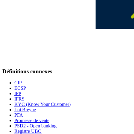
Définitions connexes
CIP
ECSP
IFP
IFRS
KYC (Know Your Customer)
Loi Breyne
PFA
Promesse de vente
PSD2 - Open banking
Registre UBO