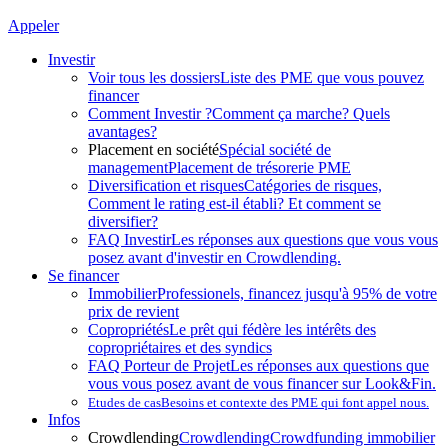
Appeler
Investir
Voir tous les dossiers
Liste des PME que vous pouvez
financer
Comment Investir ?
Comment ça marche? Quels
avantages?
Placement en société
Spécial société de
management
Placement de trésorerie PME
Diversification et risques
Catégories de risques,
Comment le rating est-il établi? Et comment se
diversifier?
FAQ Investir
Les réponses aux questions que vous vous
posez avant d'investir en Crowdlending.
Se financer
Immobilier
Professionels, financez jusqu'à 95% de votre
prix de revient
Copropriétés
Le prêt qui fédère les intérêts des
copropriétaires et des syndics
FAQ Porteur de Projet
Les réponses aux questions que
vous vous posez avant de vous financer sur Look&Fin.
Etudes de cas
Besoins et contexte des PME qui font appel nous.
Infos
Crowdlending
Crowdlending
Crowdfunding immobilier