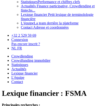
Statistiques
Performance et chiffres clefs
Actualités
Finance participative, Crowdlending et
fintechs...
Lexique financier
Petit lexique de terminolologie
financière
L'équipe
La team derrière la plateforme
Contact
Adresse et coordonnées
+32 2 529 59 69
Connexion
Pas encore inscrit ?
NL
FR
Crowdlending
Crowdfunding immobilier
Statistiques
Actualités
Lexique financier
L'équipe
Contact
Lexique financier : FSMA
Principales recherches :