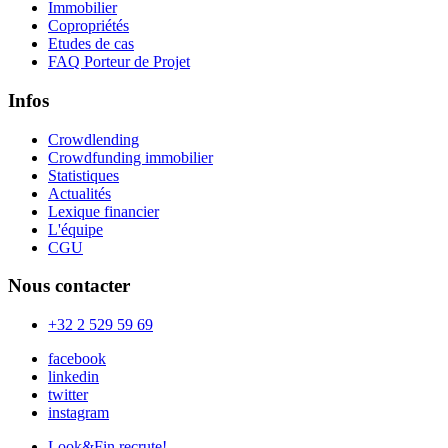
Immobilier
Copropriétés
Etudes de cas
FAQ Porteur de Projet
Infos
Crowdlending
Crowdfunding immobilier
Statistiques
Actualités
Lexique financier
L'équipe
CGU
Nous contacter
+32 2 529 59 69
facebook
linkedin
twitter
instagram
Look&Fin recrute!