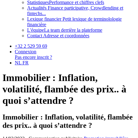
Statistiques
Performance et chiffres clefs
Actualités
Finance participative, Crowdlending et
fintechs...
Lexique financier
Petit lexique de terminolologie
financière
L'équipe
La team derrière la plateforme
Contact
Adresse et coordonnées
+32 2 529 59 69
Connexion
Pas encore inscrit ?
NL
FR
Immobilier : Inflation,
volatilité, flambée des prix.. à
quoi s’attendre ?
Immobilier : Inflation, volatilité, flambée
des prix.. à quoi s’attendre ?