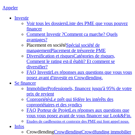
Appeler
Investir
Voir tous les dossiers
Liste des PME que vous pouvez
financer
Comment Investir ?
Comment ça marche? Quels
avantages?
Placement en société
Spécial société de
management
Placement de trésorerie PME
Diversification et risques
Catégories de risques,
Comment le rating est-il établi? Et comment se
diversifier?
FAQ Investir
Les réponses aux questions que vous vous
posez avant d'investir en Crowdlending.
Se financer
Immobilier
Professionels, financez jusqu'à 95% de votre
prix de revient
Copropriétés
Le prêt qui fédère les intérêts des
copropriétaires et des syndics
FAQ Porteur de Projet
Les réponses aux questions que
vous vous posez avant de vous financer sur Look&Fin.
Etudes de cas
Besoins et contexte des PME qui font appel nous.
Infos
Crowdlending
Crowdlending
Crowdfunding immobilier