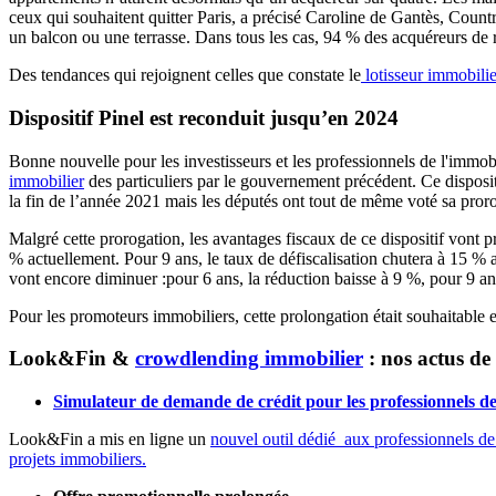
ceux qui souhaitent quitter Paris, a précisé Caroline de Gantès, Coun
un balcon ou une terrasse. Dans tous les cas, 94 % des acquéreurs de r
Des tendances qui rejoignent celles que constate le
lotisseur immobili
Dispositif Pinel est reconduit jusqu’en 2024
Bonne nouvelle pour les investisseurs et les professionnels de l'immobi
immobilier
des particuliers par le gouvernement précédent. Ce disposit
la fin de l’année 2021 mais les députés ont tout de même voté sa pror
Malgré cette prorogation, les avantages fiscaux de ce dispositif vont
% actuellement. Pour 9 ans, le taux de défiscalisation chutera à 15 % a
vont encore diminuer :pour 6 ans, la réduction baisse à 9 %, pour 9 an
Pour les promoteurs immobiliers, cette prolongation était souhaitable et
Look&Fin &
crowdlending immobilier
: nos actus de 
Simulateur de demande de crédit pour les professionnels de
Look&Fin a mis en ligne un
nouvel outil dédié aux professionnels de
projets immobiliers.