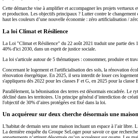
Cette démarche vise à amplifier et accompagner les projets vertueux et v
et production. Les objectifs principaux ? Lutter contre le changement c
haut les couleurs d’une nouvelle économie : zéro artificialisation / zé
La loi Climat et Résilience
La Loi "Climat et Résilience" du 22 août 2021 traduit une partie des 14
40% d'ici 2030, dans un esprit de justice sociale.
La loi s'articule autour de 5 thématiques : consommer, produire et travai
Concernant le logement et l'artificialisation des sols, la rénovation é
rénovation énergétique. En 2025, il sera interdit de louer ces logeme
s'appliquera dès 2022 pour les classes F et G, en 2025 pour la classe 
Parallèlement, la bétonisation des terres est désormais encadrée. Le ryth
décliné dans les territoires. Un principe général d’interdiction de créa
l'objectif de 30% d’aires protégées est fixé dans la loi.
Un acquéreur sur deux cherche désormais une maison
L'habitat de demain sera une maison incluant un espace à l’air libre. L
La dernière enquête du Groupe SeLoger pour savoir ce que recherchent
appartements n’attirent désormais qu’un acquéreur sur quatre. Les mai