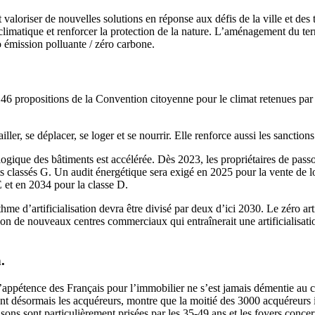
aloriser de nouvelles solutions en réponse aux défis de la ville et des te
limatique et renforcer la protection de la nature. L’aménagement du terr
ro émission polluante / zéro carbone.
6 propositions de la Convention citoyenne pour le climat retenues par le
ller, se déplacer, se loger et se nourrir. Elle renforce aussi les sanction
cologique des bâtiments est accélérée. Dès 2023, les propriétaires de pas
nts classés G. Un audit énergétique sera exigé en 2025 pour la vente de
E et en 2034 pour la classe D.
me d’artificialisation devra être divisé par deux d’ici 2030. Le zéro artif
tion de nouveaux centres commerciaux qui entraînerait une artificialisatio
.
’appétence des Français pour l’immobilier ne s’est jamais démentie au cou
 désormais les acquéreurs, montre que la moitié des 3000 acquéreurs in
sons sont particulièrement prisées par les 35-49 ans et les foyers conce