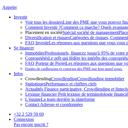
Appeler
Investir
Voir tous les dossiers
Liste des PME que vous pouvez fin
Comment Investir ?
Comment ça marche? Quels avantag
Placement en société
Spécial société de management
Plac
Diversification et risques
Catégories de risques, Comment l
FAQ Investir
Les réponses aux questions que vous vous p
Se financer
Immobilier
Professionels, financez jusqu'à 95% de votre p
Copropriétés
Le prêt qui fédère les intérêts des copropriét
FAQ Porteur de Projet
Les réponses aux questions que v
Etudes de cas
Besoins et contexte des PME qui font appel nous.
Infos
Crowdlending
Crowdlending
Crowdfunding immobilier
Statistiques
Performance et chiffres clefs
Actualités
Finance participative, Crowdlending et fintechs
Lexique financier
Petit lexique de terminolologie financi
L'équipe
La team derrière la plateforme
Contact
Adresse et coordonnées
+32 2 529 59 69
Connexion
Pas encore inscrit ?