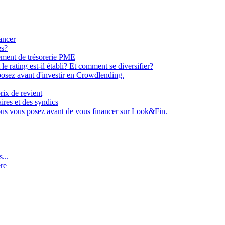
ancer
es?
ement de trésorerie PME
e rating est-il établi? Et comment se diversifier?
osez avant d'investir en Crowdlending.
rix de revient
aires et des syndics
ous vous posez avant de vous financer sur Look&Fin.
...
ère