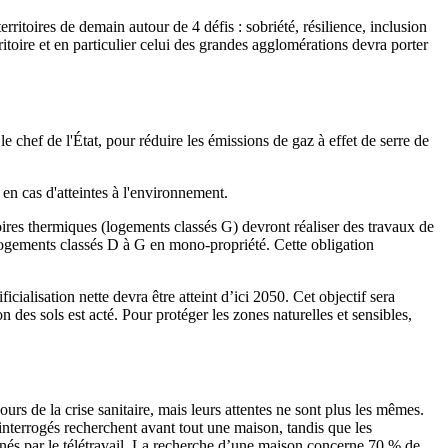
rritoires de demain autour de 4 défis : sobriété, résilience, inclusion
itoire et en particulier celui des grandes agglomérations devra porter
 chef de l'État, pour réduire les émissions de gaz à effet de serre de
s en cas d'atteintes à l'environnement.
soires thermiques (logements classés G) devront réaliser des travaux de
 logements classés D à G en mono-propriété. Cette obligation
icialisation nette devra être atteint d’ici 2050. Cet objectif sera
n des sols est acté. Pour protéger les zones naturelles et sensibles,
rs de la crise sanitaire, mais leurs attentes ne sont plus les mêmes.
terrogés recherchent avant tout une maison, tandis que les
rnés par le télétravail. La recherche d’une maison concerne 70 % de