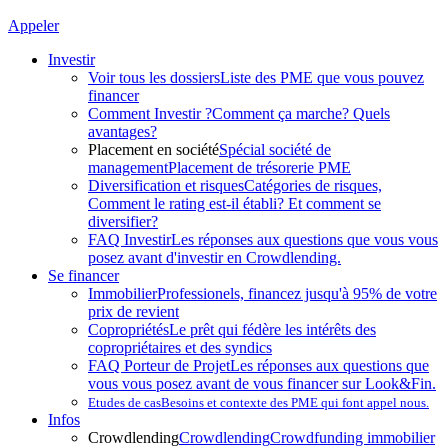
Appeler
Investir
Voir tous les dossiers
Liste des PME que vous pouvez
financer
Comment Investir ?
Comment ça marche? Quels
avantages?
Placement en société
Spécial société de
management
Placement de trésorerie PME
Diversification et risques
Catégories de risques,
Comment le rating est-il établi? Et comment se
diversifier?
FAQ Investir
Les réponses aux questions que vous vous
posez avant d'investir en Crowdlending.
Se financer
Immobilier
Professionels, financez jusqu'à 95% de votre
prix de revient
Copropriétés
Le prêt qui fédère les intérêts des
copropriétaires et des syndics
FAQ Porteur de Projet
Les réponses aux questions que
vous vous posez avant de vous financer sur Look&Fin.
Etudes de cas
Besoins et contexte des PME qui font appel nous.
Infos
Crowdlending
Crowdlending
Crowdfunding immobilier