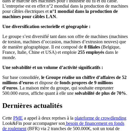
dans le marché des machines pour l’industrie du fil et du câble.
L’entreprise est en effet n°2 mondial dans la production de machines
pour câbles électriques et
n°1 mondial dans la production de
machines pour câbles LAN
.
Une diversification sectorielle et géographie :
Le groupe s’est diversifié tant dans son offre de machines (machines
de torsion, machines d’occasion, machines d’extrusion neuves) que
de manière géographique. Il est composé de
8 filiales
(Belgique,
France, Italie, Chine et USA) et emploie
255 employés
dans le
monde.
Une solvabilité et un volume d’activité significatifs :
Sur base consolidée,
le Groupe réalise un chiffre d’affaires de 52
millions d’euros
et dispose de
fonds propres de 9 millions
d’euros
. La maison mère du groupe, qui souhaite emprunter
500.000 euros, affiche quant à elle une
solvabilité de plus de 70%
.
Dernières actualités
Cette
PME
a appel à deux reprises à la
plateforme de crowdlending
Look&Fin pour accompagner son
besoin de financement en fonds
de roulement
(BFR) via 2 tranches de 500.000€, soit un total de