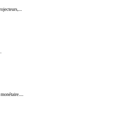
jecteurs,...
.
monétaire....