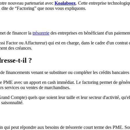
notre nouveau partenariat avec
Koalaboox
. Cette entreprise technologiqu
 dite de “Factoring” que nous vous expliquons.
rmet de financer la
trésorerie
des entreprises en bénéficiant d'un paiement 
si Factor ou Affactureur) qui est en charge, dans le cadre d'un contrat de
ment des créances.
resse-t-il ?
 de financements venant se substituer ou compléter les crédits bancaires 
une PME avec un apport en cash immédiat. Le factoring permet de générer
urs services ou ventes de marchandises.
nd Compte) quels que soient leur taille et leur secteur d'activité, qu'ell
 saisonnalité.
qui peut répondre aux besoins de trésorerie court terme des PME. Son 