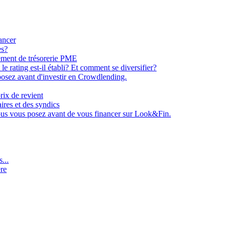
ancer
es?
ement de trésorerie PME
e rating est-il établi? Et comment se diversifier?
osez avant d'investir en Crowdlending.
rix de revient
aires et des syndics
ous vous posez avant de vous financer sur Look&Fin.
...
ère