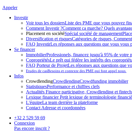
Appeler
Investir
Voir tous les dossiers
Liste des PME que vous pouvez fin
Comment Investir ?
Comment ça marche? Quels avantag
Placement en société
Spécial société de management
Plac
Diversification et risques
Catégories de risques, Comment l
FAQ Investir
Les réponses aux questions que vous vous p
Se financer
Immobilier
Professionels, financez jusqu'à 95% de votre p
Copropriétés
Le prêt qui fédère les intérêts des copropriét
FAQ Porteur de Projet
Les réponses aux questions que v
Etudes de cas
Besoins et contexte des PME qui font appel nous.
Infos
Crowdlending
Crowdlending
Crowdfunding immobilier
Statistiques
Performance et chiffres clefs
Actualités
Finance participative, Crowdlending et fintechs
Lexique financier
Petit lexique de terminolologie financi
L'équipe
La team derrière la plateforme
Contact
Adresse et coordonnées
+32 2 529 59 69
Connexion
Pas encore inscrit ?