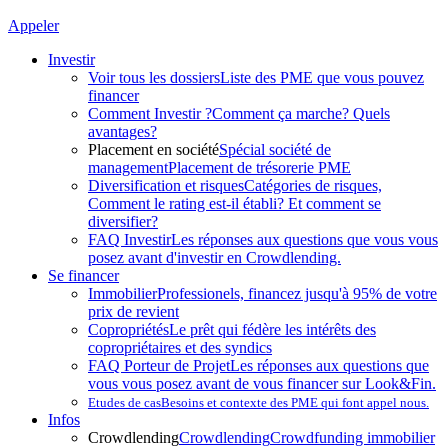
Appeler
Investir
Voir tous les dossiers
Liste des PME que vous pouvez
financer
Comment Investir ?
Comment ça marche? Quels
avantages?
Placement en société
Spécial société de
management
Placement de trésorerie PME
Diversification et risques
Catégories de risques,
Comment le rating est-il établi? Et comment se
diversifier?
FAQ Investir
Les réponses aux questions que vous vous
posez avant d'investir en Crowdlending.
Se financer
Immobilier
Professionels, financez jusqu'à 95% de votre
prix de revient
Copropriétés
Le prêt qui fédère les intérêts des
copropriétaires et des syndics
FAQ Porteur de Projet
Les réponses aux questions que
vous vous posez avant de vous financer sur Look&Fin.
Etudes de cas
Besoins et contexte des PME qui font appel nous.
Infos
Crowdlending
Crowdlending
Crowdfunding immobilier