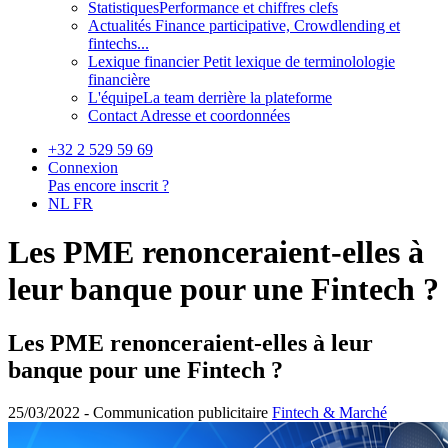
Statistiques
Performance et chiffres clefs
Actualités
Finance participative, Crowdlending et
fintechs...
Lexique financier
Petit lexique de terminolologie
financière
L'équipe
La team derrière la plateforme
Contact
Adresse et coordonnées
+32 2 529 59 69
Connexion
Pas encore inscrit ?
NL
FR
Les PME renonceraient-elles à
leur banque pour une Fintech ?
Les PME renonceraient-elles à leur
banque pour une Fintech ?
25/03/2022 -
Communication publicitaire
Fintech & Marché