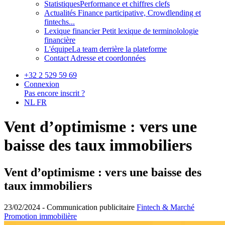
Statistiques
Performance et chiffres clefs
Actualités
Finance participative, Crowdlending et
fintechs...
Lexique financier
Petit lexique de terminolologie
financière
L'équipe
La team derrière la plateforme
Contact
Adresse et coordonnées
+32 2 529 59 69
Connexion
Pas encore inscrit ?
NL
FR
Vent d’optimisme : vers une
baisse des taux immobiliers
Vent d’optimisme : vers une baisse des
taux immobiliers
23/02/2024 -
Communication publicitaire
Fintech & Marché
Promotion immobilière