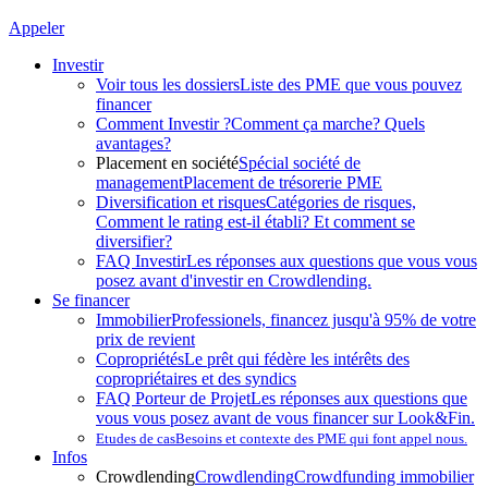
Appeler
Investir
Voir tous les dossiers
Liste des PME que vous pouvez
financer
Comment Investir ?
Comment ça marche? Quels
avantages?
Placement en société
Spécial société de
management
Placement de trésorerie PME
Diversification et risques
Catégories de risques,
Comment le rating est-il établi? Et comment se
diversifier?
FAQ Investir
Les réponses aux questions que vous vous
posez avant d'investir en Crowdlending.
Se financer
Immobilier
Professionels, financez jusqu'à 95% de votre
prix de revient
Copropriétés
Le prêt qui fédère les intérêts des
copropriétaires et des syndics
FAQ Porteur de Projet
Les réponses aux questions que
vous vous posez avant de vous financer sur Look&Fin.
Etudes de cas
Besoins et contexte des PME qui font appel nous.
Infos
Crowdlending
Crowdlending
Crowdfunding immobilier