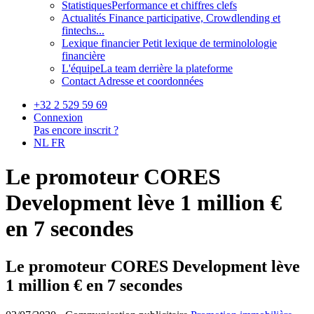
Statistiques
Performance et chiffres clefs
Actualités
Finance participative, Crowdlending et
fintechs...
Lexique financier
Petit lexique de terminolologie
financière
L'équipe
La team derrière la plateforme
Contact
Adresse et coordonnées
+32 2 529 59 69
Connexion
Pas encore inscrit ?
NL
FR
Le promoteur CORES
Development lève 1 million €
en 7 secondes
Le promoteur CORES Development lève
1 million € en 7 secondes