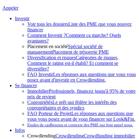
Appeler
Investir
Voir tous les dossiers
Liste des PME que vous pouvez
financer
Comment Investir ?
Comment ça marche? Quels
avantages?
Placement en société
Spécial société de
management
Placement de trésorerie PME
Diversification et risques
Catégories de risques,
Comment le rating est-il établi? Et comment se
diversifier?
FAQ Investir
Les réponses aux questions que vous vous
posez avant d'investir en Crowdlending.
Se financer
Immobilier
Professionels, financez jusqu'à 95% de votre
prix de revient
Copropriétés
Le prêt qui fédère les intérêts des
copropriétaires et des syndics
FAQ Porteur de Projet
Les réponses aux questions que
vous vous posez avant de vous financer sur Look&Fin.
Etudes de cas
Besoins et contexte des PME qui font appel nous.
Infos
Crowdlending
Crowdlending
Crowdfunding immobilier