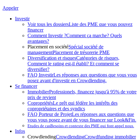
Appeler
Investir
Voir tous les dossiers
Liste des PME que vous pouvez
financer
Comment Investir ?
Comment ça marche? Quels
avantages?
Placement en société
Spécial société de
management
Placement de trésorerie PME
Diversification et risques
Catégories de risques,
Comment le rating est-il établi? Et comment se
diversifier?
FAQ Investir
Les réponses aux questions que vous vous
posez avant d'investir en Crowdlending.
Se financer
Immobilier
Professionels, financez jusqu'à 95% de votre
prix de revient
Copropriétés
Le prêt qui fédère les intérêts des
copropriétaires et des syndics
FAQ Porteur de Projet
Les réponses aux questions que
vous vous posez avant de vous financer sur Look&Fin.
Etudes de cas
Besoins et contexte des PME qui font appel nous.
Infos
Crowdlending
Crowdlending
Crowdfunding immobilier