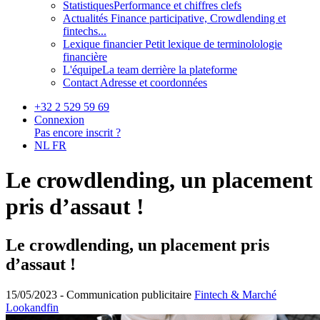
Statistiques
Performance et chiffres clefs
Actualités
Finance participative, Crowdlending et
fintechs...
Lexique financier
Petit lexique de terminolologie
financière
L'équipe
La team derrière la plateforme
Contact
Adresse et coordonnées
+32 2 529 59 69
Connexion
Pas encore inscrit ?
NL
FR
Le crowdlending, un placement
pris d’assaut !
Le crowdlending, un placement pris
d’assaut !
15/05/2023 -
Communication publicitaire
Fintech & Marché
Lookandfin