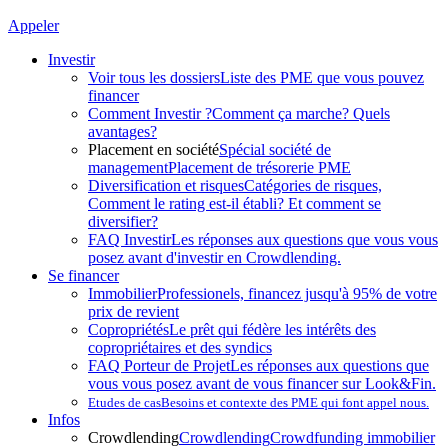
Appeler
Investir
Voir tous les dossiers
Liste des PME que vous pouvez
financer
Comment Investir ?
Comment ça marche? Quels
avantages?
Placement en société
Spécial société de
management
Placement de trésorerie PME
Diversification et risques
Catégories de risques,
Comment le rating est-il établi? Et comment se
diversifier?
FAQ Investir
Les réponses aux questions que vous vous
posez avant d'investir en Crowdlending.
Se financer
Immobilier
Professionels, financez jusqu'à 95% de votre
prix de revient
Copropriétés
Le prêt qui fédère les intérêts des
copropriétaires et des syndics
FAQ Porteur de Projet
Les réponses aux questions que
vous vous posez avant de vous financer sur Look&Fin.
Etudes de cas
Besoins et contexte des PME qui font appel nous.
Infos
Crowdlending
Crowdlending
Crowdfunding immobilier