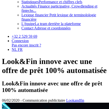
Statistiques
Performance et chiffres clefs
Actualités
Finance participative, Crowdlending et
fintechs...
Lexique financier
Petit lexique de terminolologie
financière
L'équipe
La team derrière la plateforme
Contact
Adresse et coordonnées
+32 2 529 59 69
Connexion
Pas encore inscrit ?
NL
FR
Look&Fin innove avec une
offre de prêt 100% automatisée
Look&Fin innove avec une offre de prêt
100% automatisée
06/02/2020 -
Communication publicitaire
Lookandfin