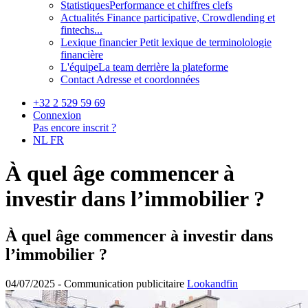
Statistiques
Performance et chiffres clefs
Actualités
Finance participative, Crowdlending et
fintechs...
Lexique financier
Petit lexique de terminolologie
financière
L'équipe
La team derrière la plateforme
Contact
Adresse et coordonnées
+32 2 529 59 69
Connexion
Pas encore inscrit ?
NL
FR
À quel âge commencer à
investir dans l’immobilier ?
À quel âge commencer à investir dans
l’immobilier ?
04/07/2025 -
Communication publicitaire
Lookandfin