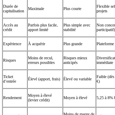
Durée de
Flexible se
Maximale
Plus courte
capitalisation
projets
Accès au
Parfois plus facile,
Plus simple avec
Non concer
crédit
apport limité
stabilité
participatif)
Expérience
À acquérir
Plus grande
Plateforme
Moins de recul,
Risques mieux
Diversifica
Risques
erreurs possibles
anticipés
immédiate
Ticket
Faible (dè
Élevé (apport, frais)
Élevé ou variable
d’entrée
€)
Moyen à élevé
Rendement
Moyen à élevé
5,25 à 8% 
(levier crédit)
Moins de marge de