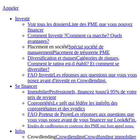
Appeler
Investir
Voir tous les dossiers
Liste des PME que vous pouvez
financer
Comment Investir ?
Comment ça marche? Quels
avantages?
Placement en société
Spécial société de
management
Placement de trésorerie PME
Diversification et risques
Catégories de risques,
Comment le rating est-il établi? Et comment se
diversifier?
FAQ Investir
Les réponses aux questions que vous vous
posez avant d'investir en Crowdlending.
Se financer
Immobilier
Professionels, financez jusqu'à 95% de votre
prix de revient
Copropriétés
Le prêt qui fédère les intérêts des
copropriétaires et des syndics
FAQ Porteur de Projet
Les réponses aux questions que
vous vous posez avant de vous financer sur Look&Fin.
Etudes de cas
Besoins et contexte des PME qui font appel nous.
Infos
Crowdlending
Crowdlending
Crowdfunding immobilier