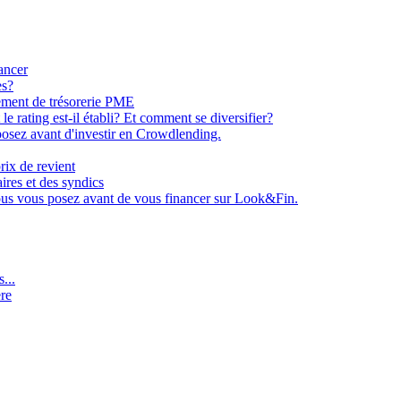
ancer
es?
ement de trésorerie PME
e rating est-il établi? Et comment se diversifier?
osez avant d'investir en Crowdlending.
rix de revient
aires et des syndics
ous vous posez avant de vous financer sur Look&Fin.
...
ère