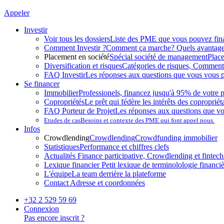
Appeler
Investir
Voir tous les dossiers
Liste des PME que vous pouvez fin
Comment Investir ?
Comment ça marche? Quels avantag
Placement en société
Spécial société de management
Plac
Diversification et risques
Catégories de risques, Comment l
FAQ Investir
Les réponses aux questions que vous vous p
Se financer
Immobilier
Professionels, financez jusqu'à 95% de votre p
Copropriétés
Le prêt qui fédère les intérêts des copropriét
FAQ Porteur de Projet
Les réponses aux questions que v
Etudes de cas
Besoins et contexte des PME qui font appel nous.
Infos
Crowdlending
Crowdlending
Crowdfunding immobilier
Statistiques
Performance et chiffres clefs
Actualités
Finance participative, Crowdlending et fintechs
Lexique financier
Petit lexique de terminolologie financi
L'équipe
La team derrière la plateforme
Contact
Adresse et coordonnées
+32 2 529 59 69
Connexion
Pas encore inscrit ?