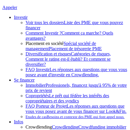
Appeler
Investir
Voir tous les dossiers
Liste des PME que vous pouvez
financer
Comment Investir ?
Comment ça marche? Quels
avantages?
Placement en société
Spécial société de
management
Placement de trésorerie PME
Diversification et risques
Catégories de risques,
Comment le rating est-il établi? Et comment se
diversifier?
FAQ Investir
Les réponses aux questions que vous vous
posez avant d'investir en Crowdlending.
Se financer
Immobilier
Professionels, financez jusqu'à 95% de votre
prix de revient
Copropriétés
Le prêt qui fédère les intérêts des
copropriétaires et des syndics
FAQ Porteur de Projet
Les réponses aux questions que
vous vous posez avant de vous financer sur Look&Fin.
Etudes de cas
Besoins et contexte des PME qui font appel nous.
Infos
Crowdlending
Crowdlending
Crowdfunding immobilier