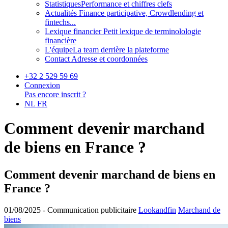
Statistiques
Performance et chiffres clefs
Actualités
Finance participative, Crowdlending et
fintechs...
Lexique financier
Petit lexique de terminolologie
financière
L'équipe
La team derrière la plateforme
Contact
Adresse et coordonnées
+32 2 529 59 69
Connexion
Pas encore inscrit ?
NL
FR
Comment devenir marchand
de biens en France ?
Comment devenir marchand de biens en
France ?
01/08/2025 -
Communication publicitaire
Lookandfin
Marchand de
biens