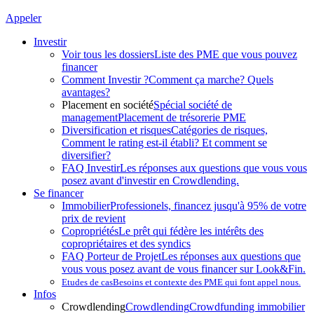
Appeler
Investir
Voir tous les dossiers
Liste des PME que vous pouvez
financer
Comment Investir ?
Comment ça marche? Quels
avantages?
Placement en société
Spécial société de
management
Placement de trésorerie PME
Diversification et risques
Catégories de risques,
Comment le rating est-il établi? Et comment se
diversifier?
FAQ Investir
Les réponses aux questions que vous vous
posez avant d'investir en Crowdlending.
Se financer
Immobilier
Professionels, financez jusqu'à 95% de votre
prix de revient
Copropriétés
Le prêt qui fédère les intérêts des
copropriétaires et des syndics
FAQ Porteur de Projet
Les réponses aux questions que
vous vous posez avant de vous financer sur Look&Fin.
Etudes de cas
Besoins et contexte des PME qui font appel nous.
Infos
Crowdlending
Crowdlending
Crowdfunding immobilier