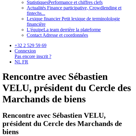
Statistiques
Performance et chiffres clefs
Actualités
Finance participative, Crowdlending et
fintechs...
Lexique financier
Petit lexique de terminolologie
financière
L'équipe
La team derrière la plateforme
Contact
Adresse et coordonnées
+32 2 529 59 69
Connexion
Pas encore inscrit ?
NL
FR
Rencontre avec Sébastien
VELU, président du Cercle des
Marchands de biens
Rencontre avec Sébastien VELU,
président du Cercle des Marchands de
biens