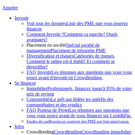
Appeler
Investir
Voir tous les dossiers
Liste des PME que vous pouvez
financer
Comment Investir ?
Comment ça marche? Quels
avantages?
Placement en société
Spécial société de
management
Placement de trésorerie PME
Diversification et risques
Catégories de risques,
Comment le rating est-il établi? Et comment se
diversifier?
FAQ Investir
Les réponses aux questions que vous vous
posez avant d'investir en Crowdlending.
Se financer
Immobilier
Professionels, financez jusqu'à 95% de votre
prix de revient
Copropriétés
Le prêt qui fédère les intérêts des
copropriétaires et des syndics
FAQ Porteur de Projet
Les réponses aux questions que
vous vous posez avant de vous financer sur Look&Fin.
Etudes de cas
Besoins et contexte des PME qui font appel nous.
Infos
Crowdlending
Crowdlending
Crowdfunding immobilier