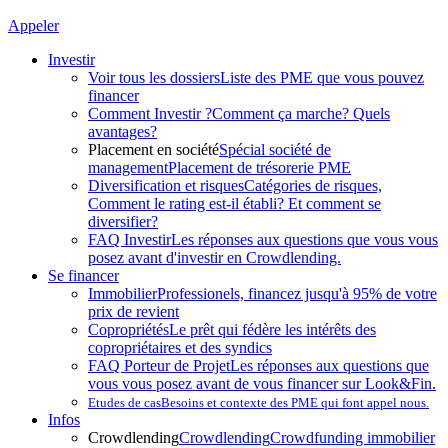
Appeler
Investir
Voir tous les dossiers
Liste des PME que vous pouvez
financer
Comment Investir ?
Comment ça marche? Quels
avantages?
Placement en société
Spécial société de
management
Placement de trésorerie PME
Diversification et risques
Catégories de risques,
Comment le rating est-il établi? Et comment se
diversifier?
FAQ Investir
Les réponses aux questions que vous vous
posez avant d'investir en Crowdlending.
Se financer
Immobilier
Professionels, financez jusqu'à 95% de votre
prix de revient
Copropriétés
Le prêt qui fédère les intérêts des
copropriétaires et des syndics
FAQ Porteur de Projet
Les réponses aux questions que
vous vous posez avant de vous financer sur Look&Fin.
Etudes de cas
Besoins et contexte des PME qui font appel nous.
Infos
Crowdlending
Crowdlending
Crowdfunding immobilier