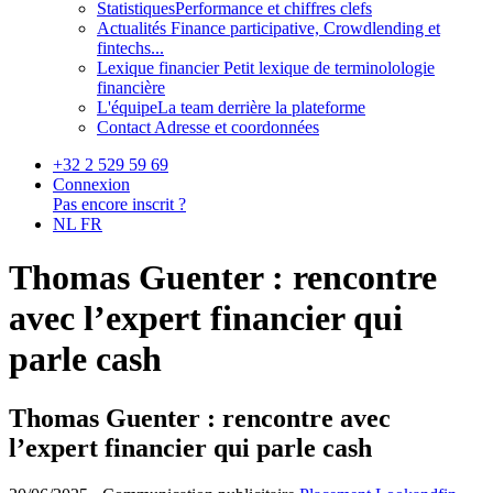
Statistiques
Performance et chiffres clefs
Actualités
Finance participative, Crowdlending et
fintechs...
Lexique financier
Petit lexique de terminolologie
financière
L'équipe
La team derrière la plateforme
Contact
Adresse et coordonnées
+32 2 529 59 69
Connexion
Pas encore inscrit ?
NL
FR
Thomas Guenter : rencontre
avec l’expert financier qui
parle cash
Thomas Guenter : rencontre avec
l’expert financier qui parle cash