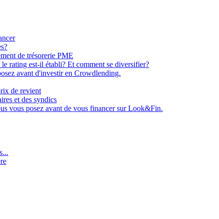
ancer
es?
ement de trésorerie PME
e rating est-il établi? Et comment se diversifier?
osez avant d'investir en Crowdlending.
rix de revient
aires et des syndics
ous vous posez avant de vous financer sur Look&Fin.
...
ère