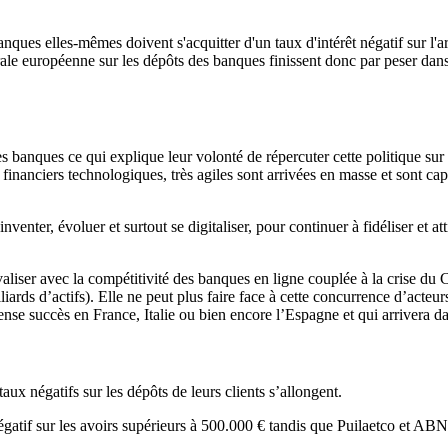
ques elles-mêmes doivent s'acquitter d'un taux d'intérêt négatif sur l'a
rale européenne sur les dépôts des banques finissent donc par peser dan
es banques ce qui explique leur volonté de répercuter cette politique su
 financiers technologiques, très agiles sont arrivées en masse et sont c
venter, évoluer et surtout se digitaliser, pour continuer à fidéliser et a
rivaliser avec la compétitivité des banques en ligne couplée à la crise d
lliards d’actifs). Elle ne peut plus faire face à cette concurrence d’a
nse succès en France, Italie ou bien encore l’Espagne et qui arrivera 
x négatifs sur les dépôts de leurs clients s’allongent.
if sur les avoirs supérieurs à 500.000 € tandis que Puilaetco et ABN A