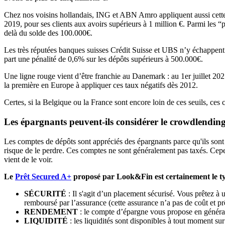
Chez nos voisins hollandais, ING et ABN Amro appliquent aussi cette 
2019, pour ses clients aux avoirs supérieurs à 1 million €. Parmi les 
delà du solde des 100.000€.
Les très réputées banques suisses Crédit Suisse et UBS n’y échappent 
part une pénalité de 0,6% sur les dépôts supérieurs à 500.000€.
Une ligne rouge vient d’être franchie au Danemark : au 1er juillet 20
la première en Europe à appliquer ces taux négatifs dès 2012.
Certes, si la Belgique ou la France sont encore loin de ces seuils, ces 
Les épargnants peuvent-ils considérer le crowdlendin
Les comptes de dépôts sont appréciés des épargnants parce qu'ils sont a
risque de le perdre. Ces comptes ne sont généralement pas taxés. Cep
vient de le voir.
Le
Prêt Secured A+
proposé par Look&Fin est certainement le type
SÉCURITÉ
: Il s'agit d’un placement sécurisé. Vous prêtez à
remboursé par l’assurance (cette assurance n’a pas de coût et prêt
RENDEMENT
: le compte d’épargne vous propose en général
LIQUIDITÉ
: les liquidités sont disponibles à tout moment s