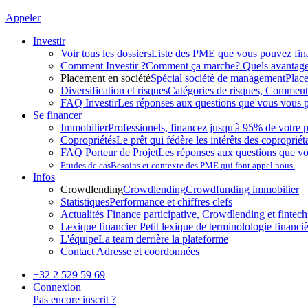
Appeler
Investir
Voir tous les dossiers
Liste des PME que vous pouvez fin
Comment Investir ?
Comment ça marche? Quels avantag
Placement en société
Spécial société de management
Plac
Diversification et risques
Catégories de risques, Comment l
FAQ Investir
Les réponses aux questions que vous vous p
Se financer
Immobilier
Professionels, financez jusqu'à 95% de votre p
Copropriétés
Le prêt qui fédère les intérêts des copropriét
FAQ Porteur de Projet
Les réponses aux questions que v
Etudes de cas
Besoins et contexte des PME qui font appel nous.
Infos
Crowdlending
Crowdlending
Crowdfunding immobilier
Statistiques
Performance et chiffres clefs
Actualités
Finance participative, Crowdlending et fintechs
Lexique financier
Petit lexique de terminolologie financi
L'équipe
La team derrière la plateforme
Contact
Adresse et coordonnées
+32 2 529 59 69
Connexion
Pas encore inscrit ?