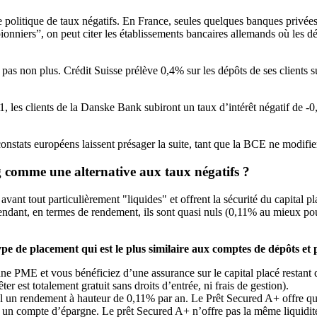
politique de taux négatifs. En France, seules quelques banques privées
“pionniers”, on peut citer les établissements bancaires allemands où les 
pas non plus. Crédit Suisse prélève 0,4% sur les dépôts de ses clients 
21, les clients de la Danske Bank subiront un taux d’intérêt négatif de
constats européens laissent présager la suite, tant que la BCE ne modifie
g comme une alternative aux taux négatifs ?
vant tout particulièrement "liquides" et offrent la sécurité du capital 
endant, en termes de rendement, ils sont quasi nuls (0,11% au mieux po
 de placement qui est le plus similaire aux comptes de dépôts et p
 une PME et vous bénéficiez d’une assurance sur le capital placé restant 
er est totalement gratuit sans droits d’entrée, ni frais de gestion).
 un rendement à hauteur de 0,11% par an. Le Prêt Secured A+ offre qua
ur un compte d’épargne. Le prêt Secured A+ n’offre pas la même liquidité