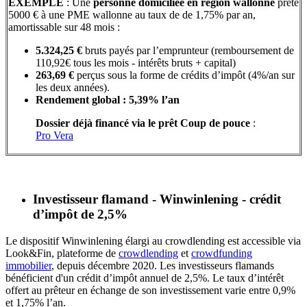
EXEMPLE
: Une
personne domiciliée en région wallonne
prête
5000 € à une PME wallonne au taux de de 1,75% par an,
amortissable sur 48 mois :
5.324,25 €
bruts payés par l’emprunteur (remboursement de
110,92€ tous les mois - intérêts bruts + capital)
263,69 €
perçus sous la forme de crédits d’impôt (4%/an sur
les deux années).
Rendement global : 5,39% l’an
Dossier déjà financé via le prêt Coup de pouce
:
Pro Vera
Investisseur flamand - Winwinlening - crédit
d’impôt de 2,5%
Le dispositif Winwinlening élargi au crowdlending est accessible via
Look&Fin, plateforme de
crowdlending
et
crowdfunding
immobilier
, depuis décembre 2020. Les investisseurs flamands
bénéficient d'un crédit d’impôt annuel de 2,5%. Le taux d’intérêt
offert au prêteur en échange de son investissement varie entre 0,9%
et 1,75% l’an.