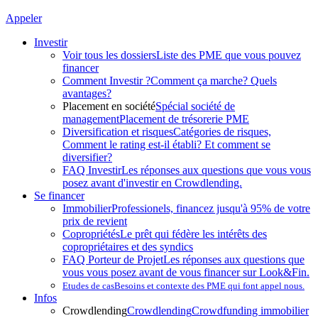
Appeler
Investir
Voir tous les dossiers
Liste des PME que vous pouvez
financer
Comment Investir ?
Comment ça marche? Quels
avantages?
Placement en société
Spécial société de
management
Placement de trésorerie PME
Diversification et risques
Catégories de risques,
Comment le rating est-il établi? Et comment se
diversifier?
FAQ Investir
Les réponses aux questions que vous vous
posez avant d'investir en Crowdlending.
Se financer
Immobilier
Professionels, financez jusqu'à 95% de votre
prix de revient
Copropriétés
Le prêt qui fédère les intérêts des
copropriétaires et des syndics
FAQ Porteur de Projet
Les réponses aux questions que
vous vous posez avant de vous financer sur Look&Fin.
Etudes de cas
Besoins et contexte des PME qui font appel nous.
Infos
Crowdlending
Crowdlending
Crowdfunding immobilier