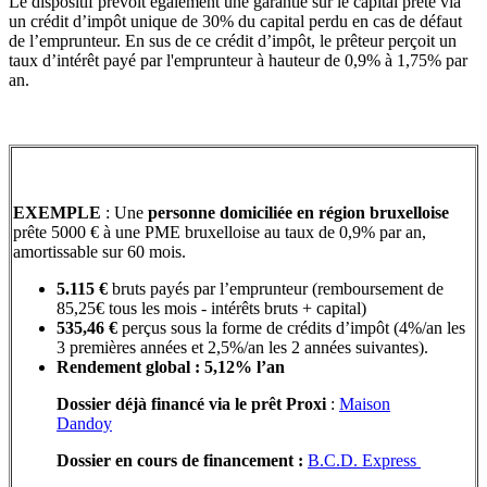
Le dispositif prévoit également une garantie sur le capital prêté via
un crédit d’impôt unique de 30% du capital perdu en cas de défaut
de l’emprunteur. En sus de ce crédit d’impôt, le prêteur perçoit un
taux d’intérêt payé par l'emprunteur à hauteur de 0,9% à 1,75% par
an.
EXEMPLE
: Une
personne domiciliée en région bruxelloise
prête 5000 € à une PME bruxelloise au taux de 0,9% par an,
amortissable sur 60 mois.
5.115 €
bruts payés par l’emprunteur (remboursement de
85,25€ tous les mois - intérêts bruts + capital)
535,46 €
perçus sous la forme de crédits d’impôt (4%/an les
3 premières années et 2,5%/an les 2 années suivantes).
Rendement global : 5,12% l’an
Dossier déjà financé via le prêt Proxi
:
Maison
Dandoy
Dossier en cours de financement :
B.C.D. Express