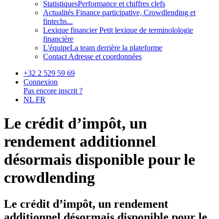
Statistiques
Performance et chiffres clefs
Actualités
Finance participative, Crowdlending et
fintechs...
Lexique financier
Petit lexique de terminolologie
financière
L'équipe
La team derrière la plateforme
Contact
Adresse et coordonnées
+32 2 529 59 69
Connexion
Pas encore inscrit ?
NL
FR
Le crédit d’impôt, un
rendement additionnel
désormais disponible pour le
crowdlending
Le crédit d’impôt, un rendement
additionnel désormais disponible pour le