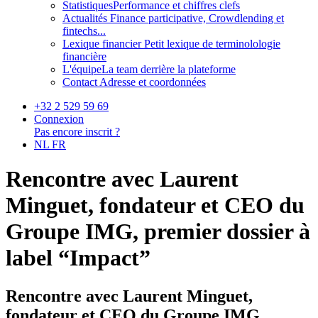
Statistiques
Performance et chiffres clefs
Actualités
Finance participative, Crowdlending et
fintechs...
Lexique financier
Petit lexique de terminolologie
financière
L'équipe
La team derrière la plateforme
Contact
Adresse et coordonnées
+32 2 529 59 69
Connexion
Pas encore inscrit ?
NL
FR
Rencontre avec Laurent
Minguet, fondateur et CEO du
Groupe IMG, premier dossier à
label “Impact”
Rencontre avec Laurent Minguet,
fondateur et CEO du Groupe IMG,