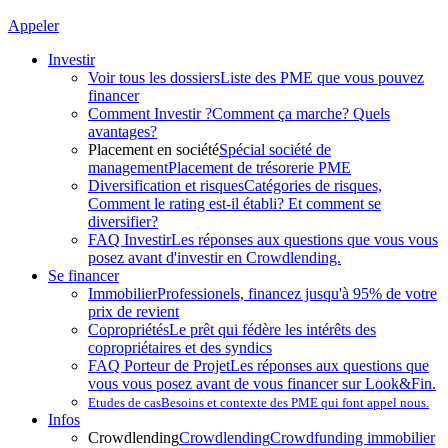
Appeler
Investir
Voir tous les dossiers
Liste des PME que vous pouvez
financer
Comment Investir ?
Comment ça marche? Quels
avantages?
Placement en société
Spécial société de
management
Placement de trésorerie PME
Diversification et risques
Catégories de risques,
Comment le rating est-il établi? Et comment se
diversifier?
FAQ Investir
Les réponses aux questions que vous vous
posez avant d'investir en Crowdlending.
Se financer
Immobilier
Professionels, financez jusqu'à 95% de votre
prix de revient
Copropriétés
Le prêt qui fédère les intérêts des
copropriétaires et des syndics
FAQ Porteur de Projet
Les réponses aux questions que
vous vous posez avant de vous financer sur Look&Fin.
Etudes de cas
Besoins et contexte des PME qui font appel nous.
Infos
Crowdlending
Crowdlending
Crowdfunding immobilier