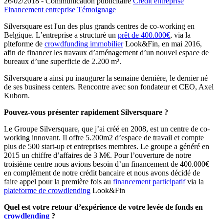
26/02/2018 -
Communication publicitaire
Crédit entreprise
Financement entreprise
Témoignage
Silversquare est l'un des plus grands centres de co-working en
Belgique. L’entreprise a structuré un
prêt de 400.000€
, via la
plteforme de
crowdfunding immobilier
Look&Fin, en mai 2016,
afin de financer les travaux d’aménagement d’un nouvel espace de
bureaux d’une superficie de 2.200 m².
Silversquare a ainsi pu inaugurer la semaine dernière, le dernier né
de ses business centers. Rencontre avec son fondateur et CEO, Axel
Kuborn.
Pouvez-vous présenter rapidement Silversquare ?
Le Groupe Silversquare, que j’ai créé en 2008, est un centre de co-
working innovant. Il offre 5.200m2 d’espace de travail et compte
plus de 500 start-up et entreprises membres. Le groupe a généré en
2015 un chiffre d’affaires de 3 M€. Pour l’ouverture de notre
troisième centre nous avions besoin d’un financement de 400.000€
en complément de notre crédit bancaire et nous avons décidé de
faire appel pour la première fois au
financement participatif
via la
plateforme de crowdlending
Look&Fin
Quel est votre retour d’expérience de votre levée de fonds en
crowdlending
?