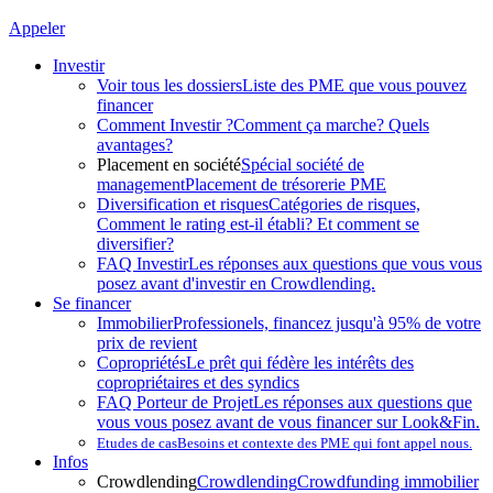
Appeler
Investir
Voir tous les dossiers
Liste des PME que vous pouvez
financer
Comment Investir ?
Comment ça marche? Quels
avantages?
Placement en société
Spécial société de
management
Placement de trésorerie PME
Diversification et risques
Catégories de risques,
Comment le rating est-il établi? Et comment se
diversifier?
FAQ Investir
Les réponses aux questions que vous vous
posez avant d'investir en Crowdlending.
Se financer
Immobilier
Professionels, financez jusqu'à 95% de votre
prix de revient
Copropriétés
Le prêt qui fédère les intérêts des
copropriétaires et des syndics
FAQ Porteur de Projet
Les réponses aux questions que
vous vous posez avant de vous financer sur Look&Fin.
Etudes de cas
Besoins et contexte des PME qui font appel nous.
Infos
Crowdlending
Crowdlending
Crowdfunding immobilier