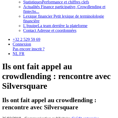
Statistiques
Performance et chiffres clefs
Actualités
Finance participative, Crowdlending et
fintechs...
Lexique financier
Petit lexique de terminolologie
financière
L'équipe
La team derrière la plateforme
Contact
Adresse et coordonnées
+32 2 529 59 69
Connexion
Pas encore inscrit ?
NL
FR
Ils ont fait appel au
crowdlending : rencontre avec
Silversquare
Ils ont fait appel au crowdlending :
rencontre avec Silversquare