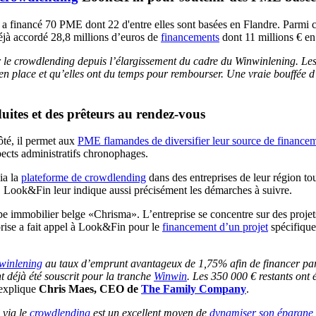
financé 70 PME dont 22 d'entre elles sont basées en Flandre. Parmi ce
à accordé 28,8 millions d’euros de
financements
dont 11 millions € e
 le crowdlending depuis l’élargissement du cadre du Winwinlening. Les
re en place et qu’elles ont du temps pour rembourser. Une vraie bouffé
duites et des prêteurs au rendez-vous
ôté, il permet aux
PME flamandes de diversifier leur source de finance
spects administratifs chronophages.
ia la
plateforme de crowdlending
dans des entreprises de leur région to
ues. Look&Fin leur indique aussi précisément les démarches à suivre.
pe immobilier belge «Chrisma». L’entreprise se concentre sur des projet
ise a fait appel à Look&Fin pour le
financement d’un projet
spécifique 
winlening
au taux d’emprunt avantageux de 1,75% afin de financer partie
nt déjà été souscrit pour la tranche
Winwin
. Les 350 000 € restants ont
explique
Chris Maes, CEO de
The Family Company
.
 via le
crowdlending
est un excellent moyen de
dynamiser son épargne