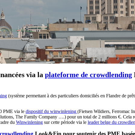
nancées via la
plateforme de crowdlending
ning
(système permettant à des particuliers domiciliés en Flandre de p
 10 PME via le
dispositif du winwinlening
(Fietsen Wildiers, Ferromac I
ons, The Family Company ….) pour un total de 2 millions €. Cela r
 cadre du
Winwinlening
sur cette période via le
leader belge du crowdle
 crowdlending
Look&Fin pour soutenir des PME basée