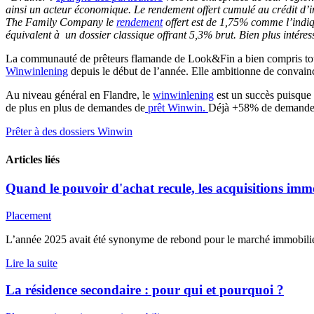
ainsi un acteur économique. Le rendement offert cumulé au crédit d’im
The Family Company le
rendement
offert est de 1,75% comme l’indiqu
équivalent à un dossier classique offrant 5,3% brut. Bien plus intére
La communauté de prêteurs flamande de Look&Fin a bien compris tout l’
Winwinlening
depuis le début de l’année. Elle ambitionne de convainc
Au niveau général en Flandre, le
winwinlening
est un succès puisque 
de plus en plus de demandes de
prêt Winwin.
Déjà +58% de demandes 
Prêter à des dossiers Winwin
Articles liés
Quand le pouvoir d'achat recule, les acquisitions immob
Placement
L’année 2025 avait été synonyme de rebond pour le marché immobilier 
Lire la suite
La résidence secondaire : pour qui et pourquoi ?