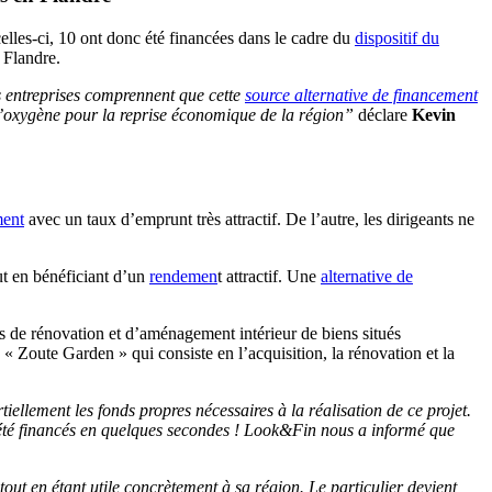
lles-ci, 10 ont donc été financées dans le cadre du
dispositif du
n Flandre.
 entreprises comprennent que cette
source alternative de financement
e d’oxygène pour la reprise économique de la région”
déclare
Kevin
ment
avec un taux d’emprunt très attractif. De l’autre, les dirigeants ne
ut en bénéficiant d’un
rendemen
t attractif. Une
alternative de
s de rénovation et d’aménagement intérieur de biens situés
« Zoute Garden » qui consiste en l’acquisition, la rénovation et la
llement les fonds propres nécessaires à la réalisation de ce projet.
 été financés en quelques secondes ! Look&Fin nous a informé que
tout en étant utile concrètement à sa région. Le particulier devient