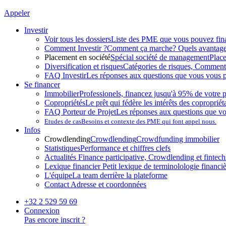
Appeler
Investir
Voir tous les dossiers
Liste des PME que vous pouvez fin
Comment Investir ?
Comment ça marche? Quels avantag
Placement en société
Spécial société de management
Plac
Diversification et risques
Catégories de risques, Comment l
FAQ Investir
Les réponses aux questions que vous vous p
Se financer
Immobilier
Professionels, financez jusqu'à 95% de votre p
Copropriétés
Le prêt qui fédère les intérêts des copropriét
FAQ Porteur de Projet
Les réponses aux questions que v
Etudes de cas
Besoins et contexte des PME qui font appel nous.
Infos
Crowdlending
Crowdlending
Crowdfunding immobilier
Statistiques
Performance et chiffres clefs
Actualités
Finance participative, Crowdlending et fintechs
Lexique financier
Petit lexique de terminolologie financi
L'équipe
La team derrière la plateforme
Contact
Adresse et coordonnées
+32 2 529 59 69
Connexion
Pas encore inscrit ?