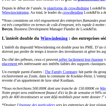
Depuis le début de l’année, la
plateforme de crowdledning
Look&Fin a 
Winwinwinlening
. Au total, le leader du
crowdlending
Look&Fin a déj
“
Nous constatons un réel engouement des entreprises flamandes pour
est très compétitive en termes de coût d'emprunt, très rapide à mett
Bovyn
, Business Development Manager Flandre de Look&Fin.
L'intérêt double du
Winwinlening
: des entreprises sé
L'intérêt du dispositif Winwinlening est double pour les PME. D’un c
doivent pas perdre de temps à trouver des investisseurs ni gérer les a
Du côté des prêteurs, ceux-ci peuvent
prêter facilement leur épargne
v
placement
très intéressante aux intérêts faibles des supports classiq
Un exemple parmi d'autres :
The Family Company
fait partie du grou
exclusivement au Zoute, dans la commune de Knokke-Heist. L’entrepr
revente d’un appartement de luxe situé Kustlaan.
“
Nous recherchions 500.000€ dont une tranche de 150.0000€ en
Win
Notre projet sera entièrement financé d'ici la fin de semaine et 94% o
près de 400 investisseurs se sont déjà mobilisés pour notre dossier !"
“
Drainer l’
épargne des particuliers
vers les entreprises de leur région