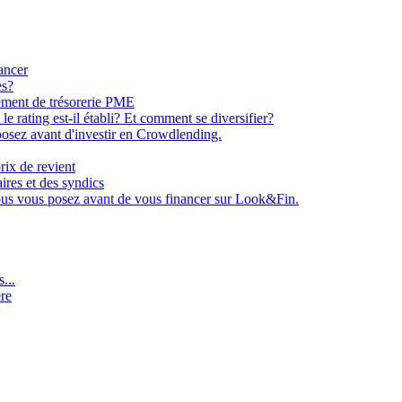
ancer
es?
ement de trésorerie PME
e rating est-il établi? Et comment se diversifier?
osez avant d'investir en Crowdlending.
rix de revient
aires et des syndics
ous vous posez avant de vous financer sur Look&Fin.
...
ère