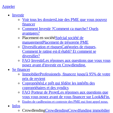
Appeler
Investir
Voir tous les dossiers
Liste des PME que vous pouvez
financer
Comment Investir ?
Comment ça marche? Quels
avantages?
Placement en société
Spécial société de
management
Placement de trésorerie PME
Diversification et risques
Catégories de risques,
Comment le rating est-il établi? Et comment se
diversifier?
FAQ Investir
Les réponses aux questions que vous vous
posez avant d'investir en Crowdlending.
Se financer
Immobilier
Professionels, financez jusqu'à 95% de votre
prix de revient
Copropriétés
Le prêt qui fédère les intérêts des
copropriétaires et des syndics
FAQ Porteur de Projet
Les réponses aux questions que
vous vous posez avant de vous financer sur Look&Fin.
Etudes de cas
Besoins et contexte des PME qui font appel nous.
Infos
Crowdlending
Crowdlending
Crowdfunding immobilier