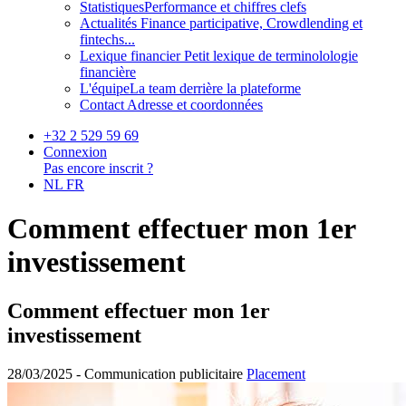
Statistiques
Performance et chiffres clefs
Actualités
Finance participative, Crowdlending et
fintechs...
Lexique financier
Petit lexique de terminolologie
financière
L'équipe
La team derrière la plateforme
Contact
Adresse et coordonnées
+32 2 529 59 69
Connexion
Pas encore inscrit ?
NL
FR
Comment effectuer mon 1er
investissement
Comment effectuer mon 1er
investissement
28/03/2025 -
Communication publicitaire
Placement