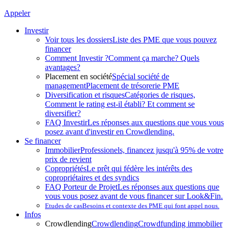
Appeler
Investir
Voir tous les dossiers
Liste des PME que vous pouvez
financer
Comment Investir ?
Comment ça marche? Quels
avantages?
Placement en société
Spécial société de
management
Placement de trésorerie PME
Diversification et risques
Catégories de risques,
Comment le rating est-il établi? Et comment se
diversifier?
FAQ Investir
Les réponses aux questions que vous vous
posez avant d'investir en Crowdlending.
Se financer
Immobilier
Professionels, financez jusqu'à 95% de votre
prix de revient
Copropriétés
Le prêt qui fédère les intérêts des
copropriétaires et des syndics
FAQ Porteur de Projet
Les réponses aux questions que
vous vous posez avant de vous financer sur Look&Fin.
Etudes de cas
Besoins et contexte des PME qui font appel nous.
Infos
Crowdlending
Crowdlending
Crowdfunding immobilier