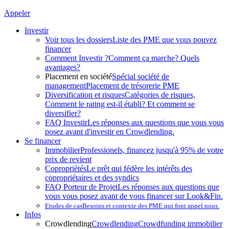
Appeler
Investir
Voir tous les dossiers
Liste des PME que vous pouvez
financer
Comment Investir ?
Comment ça marche? Quels
avantages?
Placement en société
Spécial société de
management
Placement de trésorerie PME
Diversification et risques
Catégories de risques,
Comment le rating est-il établi? Et comment se
diversifier?
FAQ Investir
Les réponses aux questions que vous vous
posez avant d'investir en Crowdlending.
Se financer
Immobilier
Professionels, financez jusqu'à 95% de votre
prix de revient
Copropriétés
Le prêt qui fédère les intérêts des
copropriétaires et des syndics
FAQ Porteur de Projet
Les réponses aux questions que
vous vous posez avant de vous financer sur Look&Fin.
Etudes de cas
Besoins et contexte des PME qui font appel nous.
Infos
Crowdlending
Crowdlending
Crowdfunding immobilier