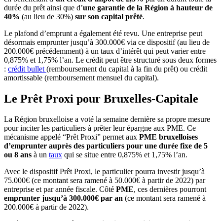
durée du prêt ainsi que d’
une garantie de la Région à hauteur de
40%
(au lieu de 30%)
sur son capital prêté
.
Le plafond d’emprunt a également été revu. Une entreprise peut
désormais emprunter jusqu’à 300.000€ via ce dispositif (au lieu de
200.000€ précédemment) à un taux d’intérêt qui peut varier entre
0,875% et 1,75% l’an. Le crédit peut être structuré sous deux formes
:
crédit bullet
(remboursement du capital à la fin du prêt) ou crédit
amortissable (remboursement mensuel du capital).
Le Prêt Proxi pour Bruxelles-Capitale
La
Région bruxelloise a voté la semaine dernière sa propre mesure
pour inciter les particuliers à prêter leur épargne aux PME. Ce
mécanisme appelé “Prêt Proxi” permet aux
PME bruxelloises
d’emprunter auprès des particuliers pour une durée fixe de 5
ou 8 ans
à un
taux
qui se situe entre 0,875% et 1,75% l’an.
Avec le dispositif Prêt Proxi, le particulier pourra investir jusqu’à
75.000€ (ce montant sera ramené à 50.000€ à partir de 2022) par
entreprise et par année fiscale. Côté
PME
, ces dernières pourront
emprunter jusqu’à 300.000€ par an
(ce montant sera ramené à
200.000€ à partir de 2022).