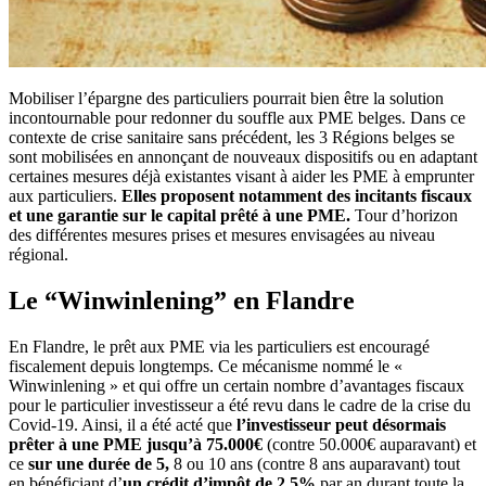
Mobiliser l’épargne des particuliers pourrait bien être la solution
incontournable pour redonner du souffle aux PME belges. Dans ce
contexte de crise sanitaire sans précédent, les 3 Régions belges se
sont mobilisées en annonçant de nouveaux dispositifs ou en adaptant
certaines mesures déjà existantes visant à aider les PME à emprunter
aux particuliers.
Elles proposent notamment des incitants fiscaux
et une garantie sur le capital prêté à une PME.
Tour d’horizon
des différentes mesures prises et mesures envisagées au niveau
régional.
Le “Winwinlening” en Flandre
En Flandre, le prêt aux PME via les particuliers est encouragé
fiscalement depuis longtemps. Ce mécanisme nommé le «
Winwinlening » et qui offre un certain nombre d’avantages fiscaux
pour le particulier investisseur a été revu dans le cadre de la crise du
Covid-19. Ainsi, il a été acté que
l’investisseur peut désormais
prêter à une PME jusqu’à 75.000€
(contre 50.000€ auparavant) et
ce
sur une durée de 5,
8 ou 10 ans (contre 8 ans auparavant) tout
en bénéficiant d’
un crédit d’impôt de 2,5%
par an durant toute la