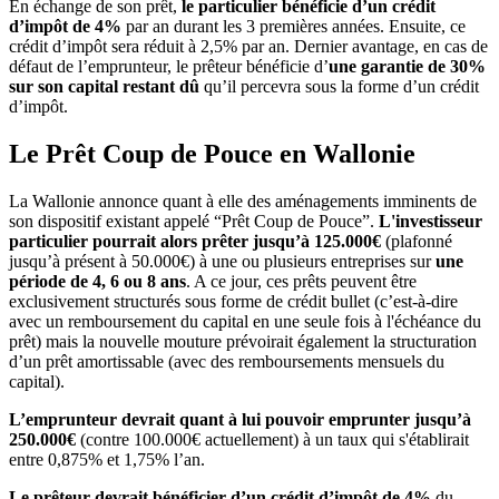
En échange de son prêt,
le particulier bénéficie d’un crédit
d’impôt de 4%
par an durant les 3 premières années. Ensuite, ce
crédit d’impôt sera réduit à 2,5% par an. Dernier avantage, en cas de
défaut de l’emprunteur, le prêteur bénéficie d’
une garantie de 30%
sur son capital restant dû
qu’il percevra sous la forme d’un crédit
d’impôt.
Le
Prêt Coup de Pouce en Wallonie
La
Wallonie annonce quant à elle des aménagements imminents de
son dispositif existant appelé “Prêt Coup de Pouce”.
L'investisseur
particulier pourrait alors prêter jusqu’à 125.000€
(plafonné
jusqu’à présent à 50.000€) à une ou plusieurs entreprises sur
une
période de 4, 6 ou 8 ans
. A ce jour, ces prêts peuvent être
exclusivement structurés sous forme de crédit bullet (c’est-à-dire
avec un remboursement du capital en une seule fois à l'échéance du
prêt) mais la nouvelle mouture prévoirait également la structuration
d’un prêt amortissable (avec des remboursements mensuels du
capital).
L’emprunteur devrait quant à lui pouvoir emprunter jusqu’à
250.000€
(contre 100.000€ actuellement) à un taux qui s'établirait
entre 0,875% et 1,75% l’an.
Le prêteur devrait bénéficier d’un crédit d’impôt de 4%
du