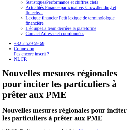
Statistiques
Performance et chiffres clefs
Actualités
Finance participative, Crowdlending et
fintechs...
Lexique financier
Petit lexique de terminolologie
financière
L'équipe
La team derrière la plateforme
Contact
Adresse et coordonnées
+32 2 529 59 69
Connexion
Pas encore inscrit ?
NL
FR
Nouvelles mesures régionales
pour inciter les particuliers à
prêter aux PME
Nouvelles mesures régionales pour inciter
les particuliers à prêter aux PME