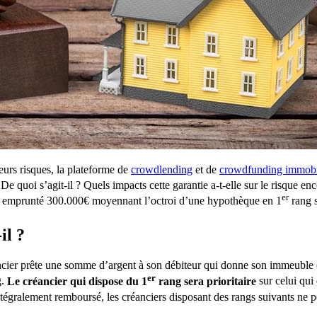
leurs risques, la plateforme de
crowdlending
et de
crowdfunding immobi
 quoi s’agit-il ? Quels impacts cette garantie a-t-elle sur le risque enco
er
ui a emprunté 300.000€ moyennant l’octroi d’une hypothèque en 1
rang s
il ?
cier prête une somme d’argent à son débiteur qui donne son immeuble en
er
g.
Le créancier qui dispose du 1
rang sera prioritaire
sur celui qui 
tégralement remboursé, les créanciers disposant des rangs suivants ne po