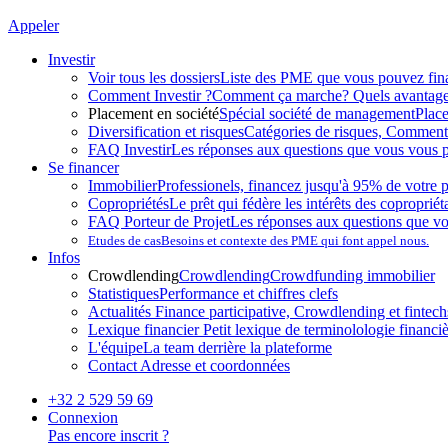
Appeler
Investir
Voir tous les dossiers
Liste des PME que vous pouvez fin
Comment Investir ?
Comment ça marche? Quels avantag
Placement en société
Spécial société de management
Plac
Diversification et risques
Catégories de risques, Comment l
FAQ Investir
Les réponses aux questions que vous vous p
Se financer
Immobilier
Professionels, financez jusqu'à 95% de votre p
Copropriétés
Le prêt qui fédère les intérêts des copropriét
FAQ Porteur de Projet
Les réponses aux questions que v
Etudes de cas
Besoins et contexte des PME qui font appel nous.
Infos
Crowdlending
Crowdlending
Crowdfunding immobilier
Statistiques
Performance et chiffres clefs
Actualités
Finance participative, Crowdlending et fintechs
Lexique financier
Petit lexique de terminolologie financi
L'équipe
La team derrière la plateforme
Contact
Adresse et coordonnées
+32 2 529 59 69
Connexion
Pas encore inscrit ?