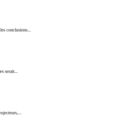
es conclusions...
s serait...
jecteurs,...