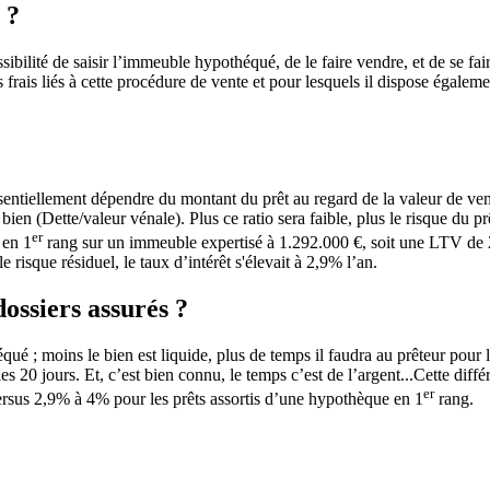
 ?
ssibilité de saisir l’immeuble hypothéqué, de le faire vendre, et de se f
 frais liés à cette procédure de vente et pour lesquels il dispose égalem
ssentiellement dépendre du montant du prêt au regard de la valeur de ve
ien (Dette/valeur vénale). Plus ce ratio sera faible, plus le risque du pr
er
 en 1
rang sur un immeuble expertisé à 1.292.000 €, soit une LTV de 
 risque résiduel, le taux d’intérêt s'élevait à 2,9% l’an.
dossiers assurés ?
qué ; moins le bien est liquide, plus de temps il faudra au prêteur pour l
 20 jours. Et, c’est bien connu, le temps c’est de l’argent...Cette diffé
er
versus 2,9% à 4% pour les prêts assortis d’une hypothèque en 1
rang.