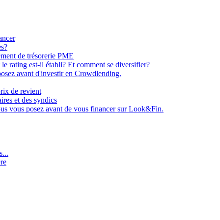
ancer
es?
ement de trésorerie PME
e rating est-il établi? Et comment se diversifier?
osez avant d'investir en Crowdlending.
rix de revient
aires et des syndics
ous vous posez avant de vous financer sur Look&Fin.
...
ère