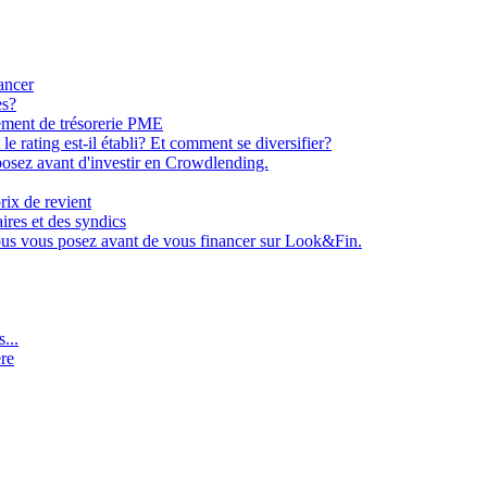
ancer
es?
ement de trésorerie PME
e rating est-il établi? Et comment se diversifier?
osez avant d'investir en Crowdlending.
rix de revient
aires et des syndics
ous vous posez avant de vous financer sur Look&Fin.
...
ère