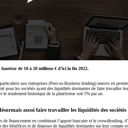
 hauteur de 10 à 20 millions € d’ici la fin 2022.
articuliers aux entreprises (Peer-to-Business lending) innove en permett
nté pour les sociétés ayant des liquidités dormantes de faire travailler l
er le rendement historique de la plateforme soit 5% par an.
rmais aussi faire travailler les liquidités des sociétés 
rces de financement en combinant l’apport bancaire et le crowdlending, d
des bénéfices et de disposer de liquidités dormantes sur leur compte 