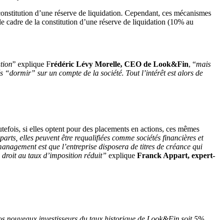
a constitution d’une réserve de liquidation. Cependant, ces mécanismes
le cadre de la constitution d’une réserve de liquidation (10% au
tion
” explique F
rédéric Lévy Morelle, CEO de Look&Fin
, “
mais
s “dormir” sur un compte de la société. Tout l’intérêt est alors de
outefois, si elles optent pour des placements en actions, ces mêmes
 parts, elles peuvent être requalifiées comme sociétés financières et
nagement est que l’entreprise disposera de titres de créance qui
n droit au taux d’imposition réduit”
explique
Franck Appart, expert-
 nos nouveaux investisseurs du taux historique de Look&Fin soit 5%