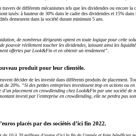
 au travers de différents mécanismes tels que les dividendes ou encore l
es sont taxés: à hauteur de 30% dans le cadre des dividendes et 15% dans 
idités demeurent dans la société durant minimum 5 ans.
uidation, de nombreux dirigeants optent en toute logique pour cette solu
 pouvoir réellement toucher les dividendes, laissant ainsi les liquidité
ement offertes par Look&Fin et en obtenir un rendement”
.
uveau produit pour leur clientèle.
 peuvent décider de les investir dans différents produits de placement. T
duit de 20%.
“Si des petites entreprises investissent trop en actions ou en
ge d’un placement en crowdlending chez Look&Fin par une société de ma
 montant investi par l’entreprise en crowdlending, elle ne perdra pas so
uros placés par des sociétés d’ici fin 2022.
de 10 à 20 millions d’euros d’ici la fin de l’année et faire bénéficier