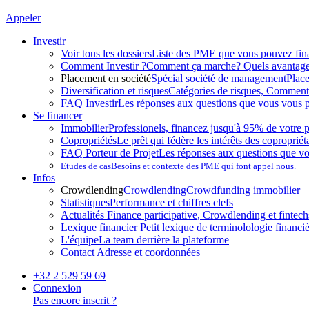
Appeler
Investir
Voir tous les dossiers
Liste des PME que vous pouvez fin
Comment Investir ?
Comment ça marche? Quels avantag
Placement en société
Spécial société de management
Plac
Diversification et risques
Catégories de risques, Comment l
FAQ Investir
Les réponses aux questions que vous vous p
Se financer
Immobilier
Professionels, financez jusqu'à 95% de votre p
Copropriétés
Le prêt qui fédère les intérêts des copropriét
FAQ Porteur de Projet
Les réponses aux questions que v
Etudes de cas
Besoins et contexte des PME qui font appel nous.
Infos
Crowdlending
Crowdlending
Crowdfunding immobilier
Statistiques
Performance et chiffres clefs
Actualités
Finance participative, Crowdlending et fintechs
Lexique financier
Petit lexique de terminolologie financi
L'équipe
La team derrière la plateforme
Contact
Adresse et coordonnées
+32 2 529 59 69
Connexion
Pas encore inscrit ?