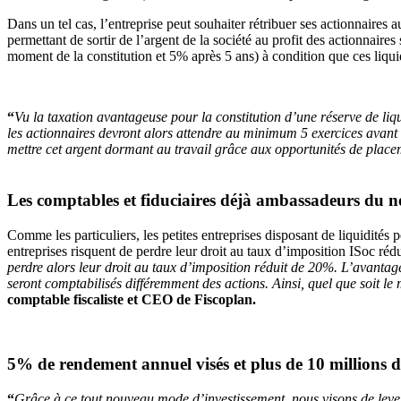
Dans un tel cas, l’entreprise peut souhaiter rétribuer ses actionnaires
permettant de sortir de l’argent de la société au profit des actionnair
moment de la constitution et 5% après 5 ans) à condition que ces liqu
“
Vu la taxation avantageuse pour la constitution d’une réserve de liq
les actionnaires devront alors attendre au minimum 5 exercices avant de
mettre cet argent dormant au travail grâce aux opportunités de plac
Les comptables et fiduciaires déjà ambassadeurs du no
Comme les particuliers, les petites entreprises disposant de liquidités
entreprises risquent de perdre leur droit au taux d’imposition ISoc ré
perdre alors leur droit au taux d’imposition réduit de 20%. L’avanta
seront comptabilisés différemment des actions. Ainsi, quel que soit le
comptable fiscaliste et CEO de Fiscoplan.
5% de rendement annuel visés et plus de 10 millions d’e
“
Grâce à ce tout nouveau mode d’investissement, nous visons de lever 