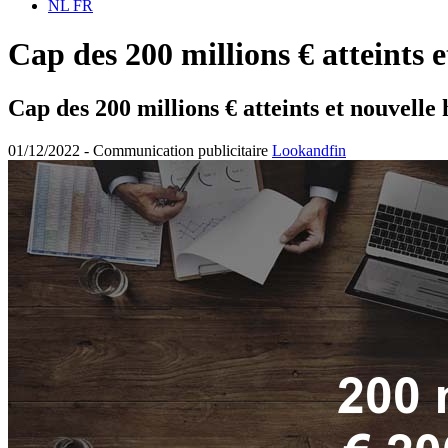
NL
FR
Cap des 200 millions € atteints 
Cap des 200 millions € atteints et nouvelle
01/12/2022 -
Communication publicitaire
Lookandfin