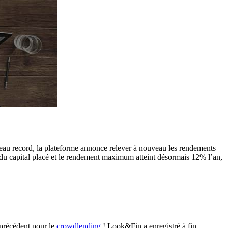
veau record, la plateforme annonce relever à nouveau les rendements
u capital placé et le rendement maximum atteint désormais 12% l’an,
précédent pour le
crowdlending
! Look&Fin a enregistré à fin