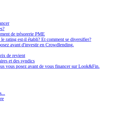
ancer
es?
ement de trésorerie PME
e rating est-il établi? Et comment se diversifier?
osez avant d'investir en Crowdlending.
rix de revient
aires et des syndics
ous vous posez avant de vous financer sur Look&Fin.
...
ère