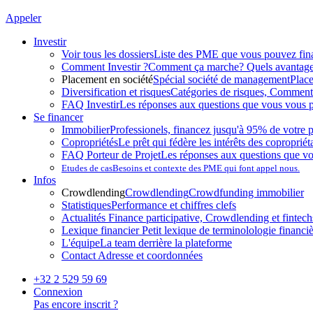
Appeler
Investir
Voir tous les dossiers
Liste des PME que vous pouvez fin
Comment Investir ?
Comment ça marche? Quels avantag
Placement en société
Spécial société de management
Plac
Diversification et risques
Catégories de risques, Comment l
FAQ Investir
Les réponses aux questions que vous vous p
Se financer
Immobilier
Professionels, financez jusqu'à 95% de votre p
Copropriétés
Le prêt qui fédère les intérêts des copropriét
FAQ Porteur de Projet
Les réponses aux questions que v
Etudes de cas
Besoins et contexte des PME qui font appel nous.
Infos
Crowdlending
Crowdlending
Crowdfunding immobilier
Statistiques
Performance et chiffres clefs
Actualités
Finance participative, Crowdlending et fintechs
Lexique financier
Petit lexique de terminolologie financi
L'équipe
La team derrière la plateforme
Contact
Adresse et coordonnées
+32 2 529 59 69
Connexion
Pas encore inscrit ?