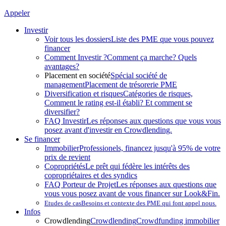
Appeler
Investir
Voir tous les dossiers
Liste des PME que vous pouvez
financer
Comment Investir ?
Comment ça marche? Quels
avantages?
Placement en société
Spécial société de
management
Placement de trésorerie PME
Diversification et risques
Catégories de risques,
Comment le rating est-il établi? Et comment se
diversifier?
FAQ Investir
Les réponses aux questions que vous vous
posez avant d'investir en Crowdlending.
Se financer
Immobilier
Professionels, financez jusqu'à 95% de votre
prix de revient
Copropriétés
Le prêt qui fédère les intérêts des
copropriétaires et des syndics
FAQ Porteur de Projet
Les réponses aux questions que
vous vous posez avant de vous financer sur Look&Fin.
Etudes de cas
Besoins et contexte des PME qui font appel nous.
Infos
Crowdlending
Crowdlending
Crowdfunding immobilier