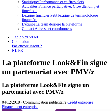
Statistiques
Performance et chiffres clefs
Actualités
Finance participative, Crowdlending et
fintechs...
Lexique financier
Petit lexique de terminolologie
financière
L'équipe
La team derrière la plateforme
Contact
Adresse et coordonnées
+32 2 529 59 69
Connexion
Pas encore inscrit ?
NL
FR
La plateforme Look&Fin signe
un partenariat avec PMV/z
La plateforme Look&Fin signe un
partenariat avec PMV/z
04/12/2018 -
Communication publicitaire
Crédit entreprise
Financement entreprise