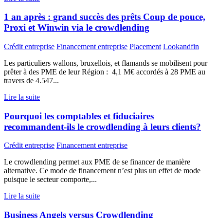
1 an après : grand succès des prêts Coup de pouce,
Proxi et Winwin via le crowdlending
Crédit entreprise
Financement entreprise
Placement
Lookandfin
Les particuliers wallons, bruxellois, et flamands se mobilisent pour
prêter à des PME de leur Région : 4,1 M€ accordés à 28 PME au
travers de 4.547...
Lire la suite
Pourquoi les comptables et fiduciaires
recommandent-ils le crowdlending à leurs clients?
Crédit entreprise
Financement entreprise
Le crowdlending permet aux PME de se financer de manière
alternative. Ce mode de financement n’est plus un effet de mode
puisque le secteur comporte,...
Lire la suite
Business Angels versus Crowdlending