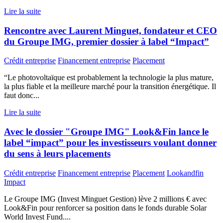
Lire la suite
Rencontre avec Laurent Minguet, fondateur et CEO
du Groupe IMG, premier dossier à label “Impact”
Crédit entreprise
Financement entreprise
Placement
“Le photovoltaïque est probablement la technologie la plus mature,
la plus fiable et la meilleure marché pour la transition énergétique. Il
faut donc...
Lire la suite
Avec le dossier "Groupe IMG" Look&Fin lance le
label “impact” pour les investisseurs voulant donner
du sens à leurs placements
Crédit entreprise
Financement entreprise
Placement
Lookandfin
Impact
Le Groupe IMG (Invest Minguet Gestion) lève 2 millions € avec
Look&Fin pour renforcer sa position dans le fonds durable Solar
World Invest Fund....