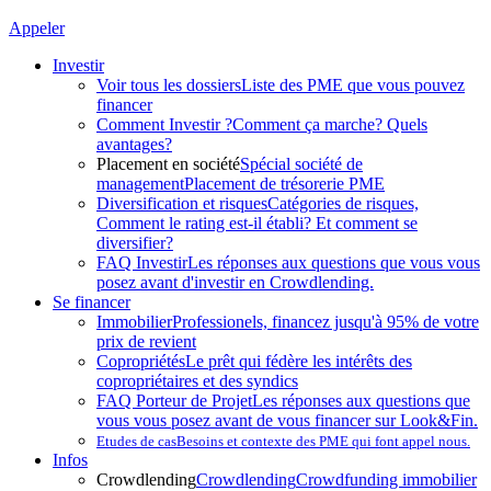
Appeler
Investir
Voir tous les dossiers
Liste des PME que vous pouvez
financer
Comment Investir ?
Comment ça marche? Quels
avantages?
Placement en société
Spécial société de
management
Placement de trésorerie PME
Diversification et risques
Catégories de risques,
Comment le rating est-il établi? Et comment se
diversifier?
FAQ Investir
Les réponses aux questions que vous vous
posez avant d'investir en Crowdlending.
Se financer
Immobilier
Professionels, financez jusqu'à 95% de votre
prix de revient
Copropriétés
Le prêt qui fédère les intérêts des
copropriétaires et des syndics
FAQ Porteur de Projet
Les réponses aux questions que
vous vous posez avant de vous financer sur Look&Fin.
Etudes de cas
Besoins et contexte des PME qui font appel nous.
Infos
Crowdlending
Crowdlending
Crowdfunding immobilier