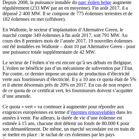
Depuis 2008, la puissance installée du
parc éolien belge
augmente
régulièrement (233 MW par an en moyenne). Fin août 2017, il a
dépassé 2 400 MW. Il se compose de 775 éoliennes terrestres et de
182 éoliennes en mer (offshore).
En Wallonie, le secteur d’implantation d’Alternative Green, le
marché compte 349 éoliennes à fin août 2017, soit 791 MW. Au
cours des 8 premiers mois de l’année 2017, 19 nouvelles éoliennes
ont été installées en Wallonie – dont 10 par Alternative Green - pour
une puissance totale supplémentaire de 42 MW.
Le secteur de l’éolien n’en est encore qu’à ses débuts en Belgique.
L’éolien ne bénéficie pas d’un mécanisme de subvention par l’Etat.
Par contre, ce dernier impose un quota de production d’électricité
verte aux fournisseurs d’électricité. Il y a 10 ans ce quota était de 5%
et il atteint désormais près de 20% en 2017. En cas de non respect
de ce quota de ce certificat vert, les fournisseurs doivent s’acquitter
d’une amende.
Ce quota « vert » va continuer à augmenter pour répondre aux
exigences européennes en terme d’
énergies renouvelables
dans les
années à venir. Par ailleurs, la durée de vie d’une éolienne est
estimée à 15 ans, chacune doit détenir un fonds de 80.000 € pour
son démantèlement. De même, un marché secondaire est en train de
se mettre en place : le rachat de ces éoliennes par les pays